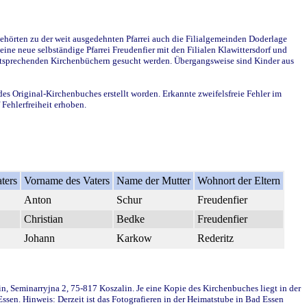
ehörten zu der weit ausgedehnten Pfarrei auch die Filialgemeinden Doderlage
ine neue selbständige Pfarrei Freudenfier mit den Filialen Klawittersdorf und
 entsprechenden Kirchenbüchern gesucht werden. Übergangsweise sind Kinder aus
des Original-Kirchenbuches erstellt worden. Erkannte zweifelsfreie Fehler im
Fehlerfreiheit erhoben.
ters
Vorname des Vaters
Name der Mutter
Wohnort der Eltern
Anton
Schur
Freudenfier
Christian
Bedke
Freudenfier
Johann
Karkow
Rederitz
in, Seminarryjna 2, 75-817 Koszalin. Je eine Kopie des Kirchenbuches liegt in der
en. Hinweis: Derzeit ist das Fotografieren in der Heimatstube in Bad Essen