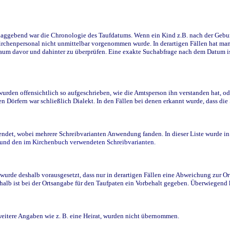
ggebend war die Chronologie des Taufdatums. Wenn ein Kind z.B. nach der Geburt 
rchenpersonal nicht unmittelbar vorgenommen wurde. In derartigen Fällen hat man d
raum davor und dahinter zu überprüfen. Eine exakte Suchabfrage nach dem Datum i
den offensichtlich so aufgeschrieben, wie die Amtsperson ihn verstanden hat, ode
n Dörfern war schließlich Dialekt. In den Fällen bei denen erkannt wurde, dass di
t, wobei mehrere Schreibvarianten Anwendung fanden. In dieser Liste wurde in de
n und den im Kirchenbuch verwendeten Schreibvarianten.
wurde deshalb vorausgesetzt, dass nur in derartigen Fällen eine Abweichung zur O
eshalb ist bei der Ortsangabe für den Taufpaten ein Vorbehalt gegeben. Überwiegen
weitere Angaben wie z. B. eine Heirat, wurden nicht übernommen.