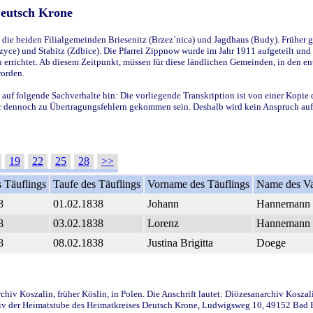
Deutsch Krone
ie beiden Filialgemeinden Briesenitz (Brzez`nica) und Jagdhaus (Budy). Früher g
yce) und Stabitz (Zdbice). Die Pfarrei Zippnow wurde im Jahr 1911 aufgeteilt und e
en errichtet. Ab diesem Zeitpunkt, müssen für diese ländlichen Gemeinden, in den
worden.
 auf folgende Sachverhalte hin: Die vorliegende Transkription ist von einer Kopie 
aber dennoch zu Übertragungsfehlern gekommen sein. Deshalb wird kein Anspruch auf 
19
22
25
28
>>
 Täuflings
Taufe des Täuflings
Vorname des Täuflings
Name des Va
8
01.02.1838
Johann
Hannemann
8
03.02.1838
Lorenz
Hannemann
8
08.02.1838
Justina Brigitta
Doege
iv Koszalin, früher Köslin, in Polen. Die Anschrift lautet: Diözesanarchiv Koszal
v der Heimatstube des Heimatkreises Deutsch Krone, Ludwigsweg 10, 49152 Bad Ess