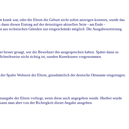
krank war, oder die Eltern die Geburt nicht sofort anzeigen konnten, wurde das
ann diesen Eintrag auf der derzeitigen aktuellen Seite - am Ende -
st aus technischen Gründen nur eingeschränkt möglich. Die Ausgabesortierung
r besser gesagt, wie die Bewohner ihn ausgesprochen haben. Später dann so
e Schreibweise nicht richtig ist, wurden Korrekturen vorgenommen.
r Spalte Wohnort der Eltern, grundsätzlich der deutsche Ortsname eingetragen.
rtsangabe der Eltern vorliegt, wenn diese auch angegeben wurde. Hierbei wurde
d kann man aber von der Richtigkeit dieser Angabe ausgehen.