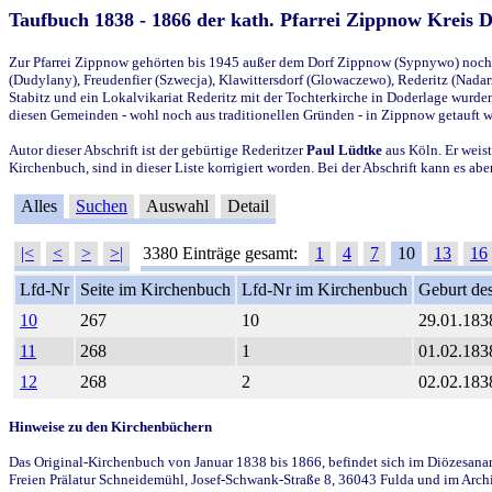
Taufbuch 1838 - 1866 der kath. Pfarrei Zippnow Kreis 
Zur Pfarrei Zippnow gehörten bis 1945 außer dem Dorf Zippnow (Sypnywo) noch d
(Dudylany), Freudenfier (Szwecja), Klawittersdorf (Glowaczewo), Rederitz (Nadarz
Stabitz und ein Lokalvikariat Rederitz mit der Tochterkirche in Doderlage wurd
diesen Gemeinden - wohl noch aus traditionellen Gründen - in Zippnow getauft 
Autor dieser Abschrift ist der gebürtige Rederitzer
Paul Lüdtke
aus Köln. Er weist
Kirchenbuch, sind in dieser Liste korrigiert worden. Bei der Abschrift kann es 
Alles
Suchen
Auswahl
Detail
|<
<
>
>|
3380 Einträge gesamt:
1
4
7
10
13
16
Lfd-Nr
Seite im Kirchenbuch
Lfd-Nr im Kirchenbuch
Geburt des
10
267
10
29.01.183
11
268
1
01.02.183
12
268
2
02.02.183
Hinweise zu den Kirchenbüchern
Das Original-Kirchenbuch von Januar 1838 bis 1866, befindet sich im Diözesanarch
Freien Prälatur Schneidemühl, Josef-Schwank-Straße 8, 36043 Fulda und im Archi