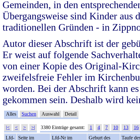
Gemeinden, in den entsprechende
Übergangsweise sind Kinder aus 
traditionellen Gründen - in Zippn
Autor dieser Abschrift ist der geb
Er weist auf folgende Sachverhalte
von einer Kopie des Original-Kirc
zweifelsfreie Fehler im Kirchenbuc
worden. Bei der Abschrift kann e
gekommen sein. Deshalb wird kein
Alles
Suchen
Auswahl
Detail
|<
<
>
>|
3380 Einträge gesamt:
1
4
7
10
13
16
Lfd-
Seite im
Lfd-Nr im
Geburt des
Taufe de