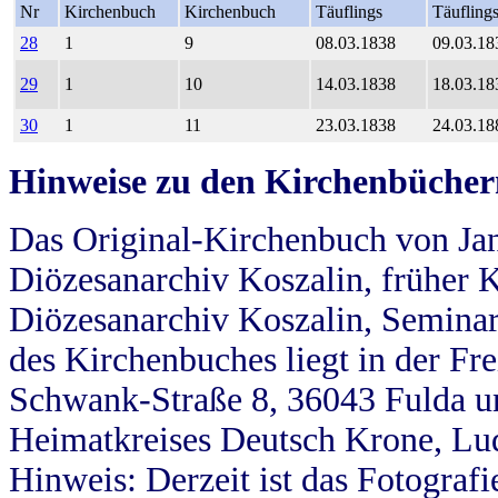
Nr
Kirchenbuch
Kirchenbuch
Täuflings
Täufling
28
1
9
08.03.1838
09.03.18
29
1
10
14.03.1838
18.03.18
30
1
11
23.03.1838
24.03.18
Hinweise zu den Kirchenbücher
Das Original-Kirchenbuch von Jan
Diözesanarchiv Koszalin, früher Kö
Diözesanarchiv Koszalin, Seminar
des Kirchenbuches liegt in der Fr
Schwank-Straße 8, 36043 Fulda u
Heimatkreises Deutsch Krone, Lu
Hinweis: Derzeit ist das Fotograf