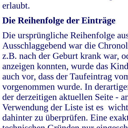
erlaubt.
Die Reihenfolge der Einträge
Die ursprüngliche Reihenfolge au
Ausschlaggebend war die Chronol
z.B. nach der Geburt krank war, od
anzeigen konnten, wurde das Kind
auch vor, dass der Taufeintrag vo
vorgenommen wurde. In derartigen
der derzeitigen aktuellen Seite -
Verwendung der Liste ist es wich
dahinter zu überprüfen. Eine exa
technischen Gründen nur eingesch