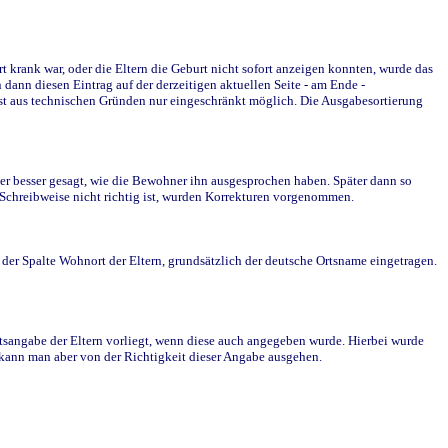
krank war, oder die Eltern die Geburt nicht sofort anzeigen konnten, wurde das
ann diesen Eintrag auf der derzeitigen aktuellen Seite - am Ende -
st aus technischen Gründen nur eingeschränkt möglich. Die Ausgabesortierung
r besser gesagt, wie die Bewohner ihn ausgesprochen haben. Später dann so
e Schreibweise nicht richtig ist, wurden Korrekturen vorgenommen.
r Spalte Wohnort der Eltern, grundsätzlich der deutsche Ortsname eingetragen.
rtsangabe der Eltern vorliegt, wenn diese auch angegeben wurde. Hierbei wurde
d kann man aber von der Richtigkeit dieser Angabe ausgehen.