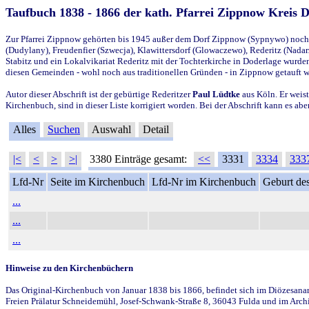
Taufbuch 1838 - 1866 der kath. Pfarrei Zippnow Kreis 
Zur Pfarrei Zippnow gehörten bis 1945 außer dem Dorf Zippnow (Sypnywo) noch d
(Dudylany), Freudenfier (Szwecja), Klawittersdorf (Glowaczewo), Rederitz (Nadarz
Stabitz und ein Lokalvikariat Rederitz mit der Tochterkirche in Doderlage wurd
diesen Gemeinden - wohl noch aus traditionellen Gründen - in Zippnow getauft 
Autor dieser Abschrift ist der gebürtige Rederitzer
Paul Lüdtke
aus Köln. Er weist
Kirchenbuch, sind in dieser Liste korrigiert worden. Bei der Abschrift kann es 
Alles
Suchen
Auswahl
Detail
|<
<
>
>|
3380 Einträge gesamt:
<<
3331
3334
333
Lfd-Nr
Seite im Kirchenbuch
Lfd-Nr im Kirchenbuch
Geburt des
...
...
...
Hinweise zu den Kirchenbüchern
Das Original-Kirchenbuch von Januar 1838 bis 1866, befindet sich im Diözesanarch
Freien Prälatur Schneidemühl, Josef-Schwank-Straße 8, 36043 Fulda und im Archi