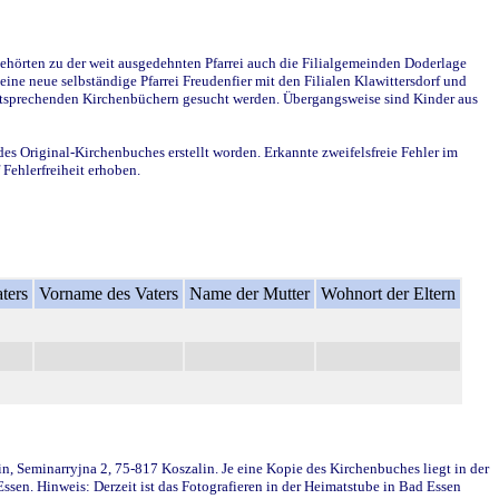
ehörten zu der weit ausgedehnten Pfarrei auch die Filialgemeinden Doderlage
ine neue selbständige Pfarrei Freudenfier mit den Filialen Klawittersdorf und
 entsprechenden Kirchenbüchern gesucht werden. Übergangsweise sind Kinder aus
des Original-Kirchenbuches erstellt worden. Erkannte zweifelsfreie Fehler im
Fehlerfreiheit erhoben.
ters
Vorname des Vaters
Name der Mutter
Wohnort der Eltern
in, Seminarryjna 2, 75-817 Koszalin. Je eine Kopie des Kirchenbuches liegt in der
en. Hinweis: Derzeit ist das Fotografieren in der Heimatstube in Bad Essen