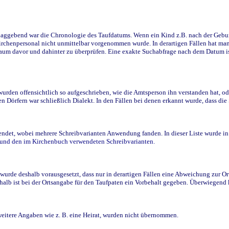
ggebend war die Chronologie des Taufdatums. Wenn ein Kind z.B. nach der Geburt 
rchenpersonal nicht unmittelbar vorgenommen wurde. In derartigen Fällen hat man d
raum davor und dahinter zu überprüfen. Eine exakte Suchabfrage nach dem Datum i
den offensichtlich so aufgeschrieben, wie die Amtsperson ihn verstanden hat, ode
n Dörfern war schließlich Dialekt. In den Fällen bei denen erkannt wurde, dass di
t, wobei mehrere Schreibvarianten Anwendung fanden. In dieser Liste wurde in de
n und den im Kirchenbuch verwendeten Schreibvarianten.
wurde deshalb vorausgesetzt, dass nur in derartigen Fällen eine Abweichung zur O
eshalb ist bei der Ortsangabe für den Taufpaten ein Vorbehalt gegeben. Überwiegen
weitere Angaben wie z. B. eine Heirat, wurden nicht übernommen.