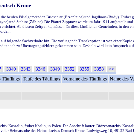
Deutsch Krone
ie beiden Filialgemeinden Briesenitz (Brzez`nica) und Jagdhaus (Budy). Früher g
yce) und Stabitz (Zdbice). Die Pfarrei Zippnow wurde im Jahr 1911 aufgeteilt und e
en errichtet. Ab diesem Zeitpunkt, müssen für diese ländlichen Gemeinden, in den
worden.
 auf folgende Sachverhalte hin: Die vorliegende Transkription ist von einer Kopie 
aber dennoch zu Übertragungsfehlern gekommen sein. Deshalb wird kein Anspruch auf 
7
3340
3343
3346
3349
3352
3355
3358
>>
 Täuflings
Taufe des Täuflings
Vorname des Täuflings
Name des Va
iv Koszalin, früher Köslin, in Polen. Die Anschrift lautet: Diözesanarchiv Koszal
v der Heimatstube des Heimatkreises Deutsch Krone, Ludwigsweg 10, 49152 Bad Ess