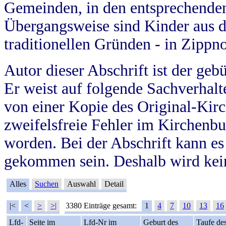
Gemeinden, in den entsprechende
Übergangsweise sind Kinder aus 
traditionellen Gründen - in Zippn
Autor dieser Abschrift ist der geb
Er weist auf folgende Sachverhalte
von einer Kopie des Original-Kirc
zweifelsfreie Fehler im Kirchenbuc
worden. Bei der Abschrift kann e
gekommen sein. Deshalb wird kein
Alles
Suchen
Auswahl
Detail
|<
<
>
>|
3380 Einträge gesamt:
1
4
7
10
13
16
Lfd-
Seite im
Lfd-Nr im
Geburt des
Taufe de