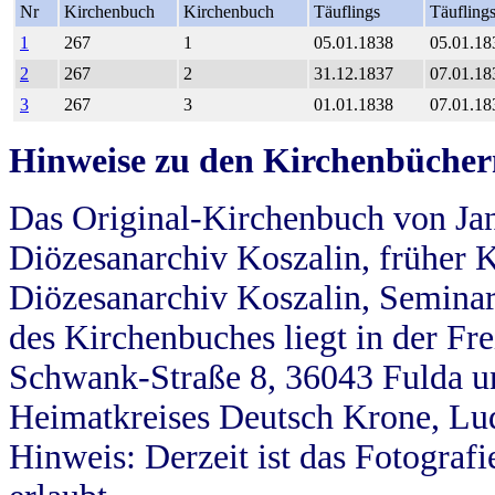
Nr
Kirchenbuch
Kirchenbuch
Täuflings
Täufling
1
267
1
05.01.1838
05.01.18
2
267
2
31.12.1837
07.01.18
3
267
3
01.01.1838
07.01.18
Hinweise zu den Kirchenbücher
Das Original-Kirchenbuch von Jan
Diözesanarchiv Koszalin, früher Kö
Diözesanarchiv Koszalin, Seminar
des Kirchenbuches liegt in der Fr
Schwank-Straße 8, 36043 Fulda u
Heimatkreises Deutsch Krone, Lu
Hinweis: Derzeit ist das Fotograf