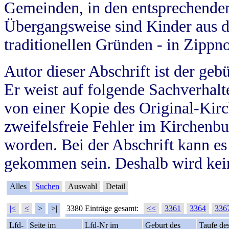
Gemeinden, in den entsprechende
Übergangsweise sind Kinder aus 
traditionellen Gründen - in Zippn
Autor dieser Abschrift ist der geb
Er weist auf folgende Sachverhalte
von einer Kopie des Original-Kirc
zweifelsfreie Fehler im Kirchenbuc
worden. Bei der Abschrift kann e
gekommen sein. Deshalb wird kein
Alles
Suchen
Auswahl
Detail
|<
<
>
>|
3380 Einträge gesamt:
<<
3361
3364
336
Lfd-
Seite im
Lfd-Nr im
Geburt des
Taufe de