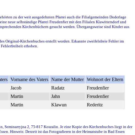
ehörten zu der weit ausgedehnten Pfarrei auch die Filialgemeinden Doderlage
ine neue selbständige Pfarrei Freudenfier mit den Filialen Klawittersdorf und
 entsprechenden Kirchenbüchern gesucht werden. Übergangsweise sind Kinder aus
des Original-Kirchenbuches erstellt worden. Erkannte zweifelsfreie Fehler im
Fehlerfreiheit erhoben.
ters
Vorname des Vaters
Name der Mutter
Wohnort der Eltern
Jacob
Radatz
Freudenfier
Martin
Jahn
Freudenfier
Martin
Klawun
Rederitz
in, Seminarryjna 2, 75-817 Koszalin. Je eine Kopie des Kirchenbuches liegt in der
en. Hinweis: Derzeit ist das Fotografieren in der Heimatstube in Bad Essen