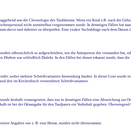
ggebend war die Chronologie des Taufdatums. Wenn ein Kind z.B. nach der Geburt 
rchenpersonal nicht unmittelbar vorgenommen wurde. In derartigen Fällen hat man d
raum davor und dahinter zu überprüfen. Eine exakte Suchabfrage nach dem Datum i
den offensichtlich so aufgeschrieben, wie die Amtsperson ihn verstanden hat, ode
n Dörfern war schließlich Dialekt. In den Fällen bei denen erkannt wurde, dass di
t, wobei mehrere Schreibvarianten Anwendung fanden. In dieser Liste wurde in de
n und den im Kirchenbuch verwendeten Schreibvarianten.
wurde deshalb vorausgesetzt, dass nur in derartigen Fällen eine Abweichung zur O
eshalb ist bei der Ortsangabe für den Taufpaten ein Vorbehalt gegeben. Überwiegen
weitere Angaben wie z. B. eine Heirat, wurden nicht übernommen.