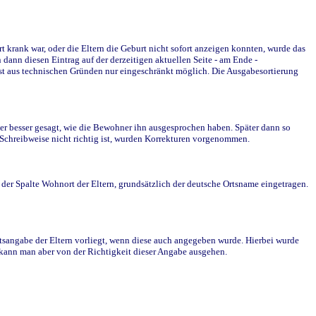
krank war, oder die Eltern die Geburt nicht sofort anzeigen konnten, wurde das
ann diesen Eintrag auf der derzeitigen aktuellen Seite - am Ende -
st aus technischen Gründen nur eingeschränkt möglich. Die Ausgabesortierung
r besser gesagt, wie die Bewohner ihn ausgesprochen haben. Später dann so
e Schreibweise nicht richtig ist, wurden Korrekturen vorgenommen.
r Spalte Wohnort der Eltern, grundsätzlich der deutsche Ortsname eingetragen.
rtsangabe der Eltern vorliegt, wenn diese auch angegeben wurde. Hierbei wurde
d kann man aber von der Richtigkeit dieser Angabe ausgehen.