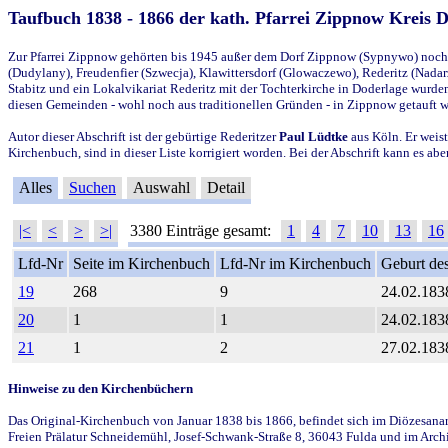
Taufbuch 1838 - 1866 der kath. Pfarrei Zippnow Kreis 
Zur Pfarrei Zippnow gehörten bis 1945 außer dem Dorf Zippnow (Sypnywo) noch d
(Dudylany), Freudenfier (Szwecja), Klawittersdorf (Glowaczewo), Rederitz (Nadarz
Stabitz und ein Lokalvikariat Rederitz mit der Tochterkirche in Doderlage wurd
diesen Gemeinden - wohl noch aus traditionellen Gründen - in Zippnow getauft 
Autor dieser Abschrift ist der gebürtige Rederitzer
Paul Lüdtke
aus Köln. Er weist
Kirchenbuch, sind in dieser Liste korrigiert worden. Bei der Abschrift kann es 
Alles
Suchen
Auswahl
Detail
|<
<
>
>|
3380 Einträge gesamt:
1
4
7
10
13
16
Lfd-Nr
Seite im Kirchenbuch
Lfd-Nr im Kirchenbuch
Geburt des
19
268
9
24.02.183
20
1
1
24.02.183
21
1
2
27.02.183
Hinweise zu den Kirchenbüchern
Das Original-Kirchenbuch von Januar 1838 bis 1866, befindet sich im Diözesanarch
Freien Prälatur Schneidemühl, Josef-Schwank-Straße 8, 36043 Fulda und im Archi