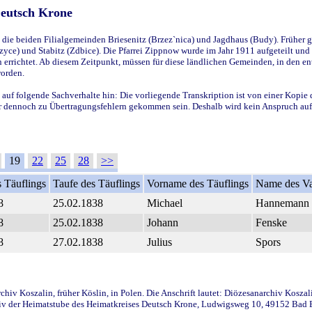
Deutsch Krone
ie beiden Filialgemeinden Briesenitz (Brzez`nica) und Jagdhaus (Budy). Früher g
yce) und Stabitz (Zdbice). Die Pfarrei Zippnow wurde im Jahr 1911 aufgeteilt und e
en errichtet. Ab diesem Zeitpunkt, müssen für diese ländlichen Gemeinden, in den
worden.
 auf folgende Sachverhalte hin: Die vorliegende Transkription ist von einer Kopie 
aber dennoch zu Übertragungsfehlern gekommen sein. Deshalb wird kein Anspruch auf 
19
22
25
28
>>
 Täuflings
Taufe des Täuflings
Vorname des Täuflings
Name des Va
8
25.02.1838
Michael
Hannemann
8
25.02.1838
Johann
Fenske
8
27.02.1838
Julius
Spors
iv Koszalin, früher Köslin, in Polen. Die Anschrift lautet: Diözesanarchiv Koszal
v der Heimatstube des Heimatkreises Deutsch Krone, Ludwigsweg 10, 49152 Bad Ess