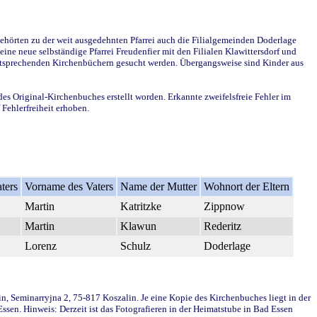
ehörten zu der weit ausgedehnten Pfarrei auch die Filialgemeinden Doderlage
ine neue selbständige Pfarrei Freudenfier mit den Filialen Klawittersdorf und
 entsprechenden Kirchenbüchern gesucht werden. Übergangsweise sind Kinder aus
des Original-Kirchenbuches erstellt worden. Erkannte zweifelsfreie Fehler im
Fehlerfreiheit erhoben.
ters
Vorname des Vaters
Name der Mutter
Wohnort der Eltern
Martin
Katritzke
Zippnow
Martin
Klawun
Rederitz
Lorenz
Schulz
Doderlage
in, Seminarryjna 2, 75-817 Koszalin. Je eine Kopie des Kirchenbuches liegt in der
en. Hinweis: Derzeit ist das Fotografieren in der Heimatstube in Bad Essen