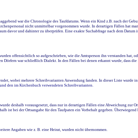
ggebend war die Chronologie des Taufdatums. Wenn ein Kind z.B. nach der Geburt 
rchenpersonal nicht unmittelbar vorgenommen wurde. In derartigen Fällen hat man d
raum davor und dahinter zu überprüfen. Eine exakte Suchabfrage nach dem Datum i
den offensichtlich so aufgeschrieben, wie die Amtsperson ihn verstanden hat, ode
n Dörfern war schließlich Dialekt. In den Fällen bei denen erkannt wurde, dass di
t, wobei mehrere Schreibvarianten Anwendung fanden. In dieser Liste wurde in de
n und den im Kirchenbuch verwendeten Schreibvarianten.
wurde deshalb vorausgesetzt, dass nur in derartigen Fällen eine Abweichung zur O
eshalb ist bei der Ortsangabe für den Taufpaten ein Vorbehalt gegeben. Überwiegen
weitere Angaben wie z. B. eine Heirat, wurden nicht übernommen.