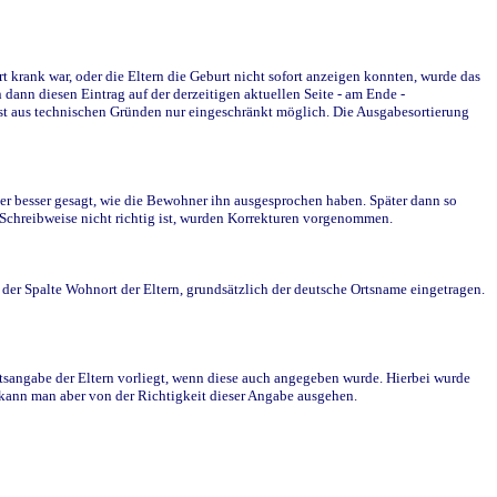
krank war, oder die Eltern die Geburt nicht sofort anzeigen konnten, wurde das
ann diesen Eintrag auf der derzeitigen aktuellen Seite - am Ende -
st aus technischen Gründen nur eingeschränkt möglich. Die Ausgabesortierung
r besser gesagt, wie die Bewohner ihn ausgesprochen haben. Später dann so
e Schreibweise nicht richtig ist, wurden Korrekturen vorgenommen.
r Spalte Wohnort der Eltern, grundsätzlich der deutsche Ortsname eingetragen.
rtsangabe der Eltern vorliegt, wenn diese auch angegeben wurde. Hierbei wurde
d kann man aber von der Richtigkeit dieser Angabe ausgehen.