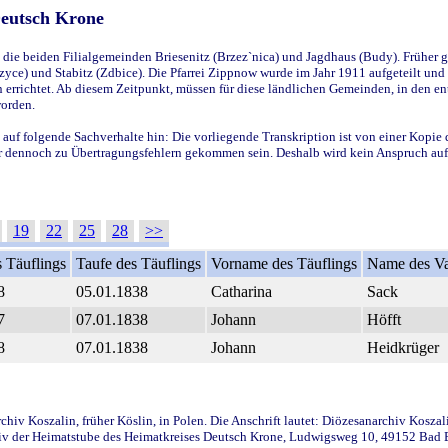
Deutsch Krone
ie beiden Filialgemeinden Briesenitz (Brzez`nica) und Jagdhaus (Budy). Früher g
yce) und Stabitz (Zdbice). Die Pfarrei Zippnow wurde im Jahr 1911 aufgeteilt und e
en errichtet. Ab diesem Zeitpunkt, müssen für diese ländlichen Gemeinden, in den
worden.
 auf folgende Sachverhalte hin: Die vorliegende Transkription ist von einer Kopie 
aber dennoch zu Übertragungsfehlern gekommen sein. Deshalb wird kein Anspruch auf 
19
22
25
28
>>
 Täuflings
Taufe des Täuflings
Vorname des Täuflings
Name des Va
8
05.01.1838
Catharina
Sack
7
07.01.1838
Johann
Höfft
8
07.01.1838
Johann
Heidkrüger
iv Koszalin, früher Köslin, in Polen. Die Anschrift lautet: Diözesanarchiv Koszal
v der Heimatstube des Heimatkreises Deutsch Krone, Ludwigsweg 10, 49152 Bad Ess