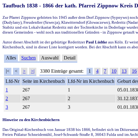
Taufbuch 1838 - 1866 der kath. Pfarrei Zippnow Kreis 
Zur Pfarrei Zippnow gehörten bis 1945 außer dem Dorf Zippnow (Sypnywo) noch d
(Dudylany), Freudenfier (Szwecja), Klawittersdorf (Glowaczewo), Rederitz (Nadarz
Stabitz und ein Lokalvikariat Rederitz mit der Tochterkirche in Doderlage wurd
diesen Gemeinden - wohl noch aus traditionellen Gründen - in Zippnow getauft 
Autor dieser Abschrift ist der gebürtige Rederitzer
Paul Lüdtke
aus Köln. Er weist
Kirchenbuch, sind in dieser Liste korrigiert worden. Bei der Abschrift kann es 
Alles
Suchen
Auswahl
Detail
|<
<
>
>|
3380 Einträge gesamt:
1
4
7
10
13
16
Lfd-Nr
Seite im Kirchenbuch
Lfd-Nr im Kirchenbuch
Geburt des
1
267
1
05.01.183
2
267
2
31.12.183
3
267
3
01.01.183
Hinweise zu den Kirchenbüchern
Das Original-Kirchenbuch von Januar 1838 bis 1866, befindet sich im Diözesanarch
Freien Prälatur Schneidemühl, Josef-Schwank-Straße 8, 36043 Fulda und im Archi