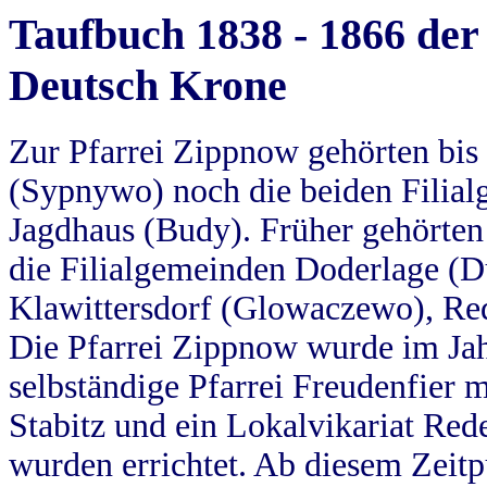
Taufbuch 1838 - 1866 der
Deutsch Krone
Zur Pfarrei Zippnow gehörten bi
(Sypnywo) noch die beiden Filial
Jagdhaus (Budy). Früher gehörten 
die Filialgemeinden Doderlage (D
Klawittersdorf (Glowaczewo), Red
Die Pfarrei Zippnow wurde im Jah
selbständige Pfarrei Freudenfier m
Stabitz und ein Lokalvikariat Red
wurden errichtet. Ab diesem Zeitp