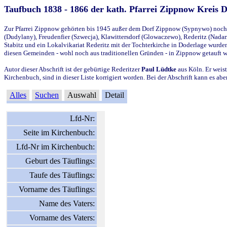
Taufbuch 1838 - 1866 der kath. Pfarrei Zippnow Kreis 
Zur Pfarrei Zippnow gehörten bis 1945 außer dem Dorf Zippnow (Sypnywo) noch d
(Dudylany), Freudenfier (Szwecja), Klawittersdorf (Glowaczewo), Rederitz (Nadarz
Stabitz und ein Lokalvikariat Rederitz mit der Tochterkirche in Doderlage wurd
diesen Gemeinden - wohl noch aus traditionellen Gründen - in Zippnow getauft 
Autor dieser Abschrift ist der gebürtige Rederitzer
Paul Lüdtke
aus Köln. Er weist
Kirchenbuch, sind in dieser Liste korrigiert worden. Bei der Abschrift kann es 
Alles
Suchen
Auswahl
Detail
Lfd-Nr:
Seite im Kirchenbuch:
Lfd-Nr im Kirchenbuch:
Geburt des Täuflings:
Taufe des Täuflings:
Vorname des Täuflings:
Name des Vaters:
Vorname des Vaters: