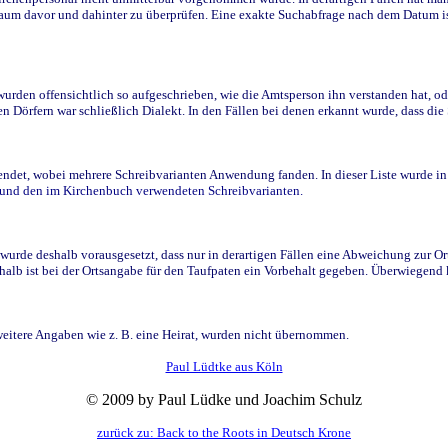
raum davor und dahinter zu überprüfen. Eine exakte Suchabfrage nach dem Datum i
den offensichtlich so aufgeschrieben, wie die Amtsperson ihn verstanden hat, ode
n Dörfern war schließlich Dialekt. In den Fällen bei denen erkannt wurde, dass di
t, wobei mehrere Schreibvarianten Anwendung fanden. In dieser Liste wurde in de
n und den im Kirchenbuch verwendeten Schreibvarianten.
wurde deshalb vorausgesetzt, dass nur in derartigen Fällen eine Abweichung zur O
eshalb ist bei der Ortsangabe für den Taufpaten ein Vorbehalt gegeben. Überwiegen
weitere Angaben wie z. B. eine Heirat, wurden nicht übernommen.
Paul Lüdtke aus Köln
© 2009 by Paul Lüdke und Joachim Schulz
zurück zu: Back to the Roots in Deutsch Krone