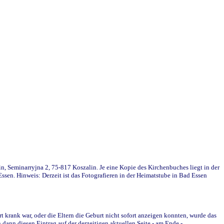
in, Seminarryjna 2, 75-817 Koszalin. Je eine Kopie des Kirchenbuches liegt in der
en. Hinweis: Derzeit ist das Fotografieren in der Heimatstube in Bad Essen
krank war, oder die Eltern die Geburt nicht sofort anzeigen konnten, wurde das
ann diesen Eintrag auf der derzeitigen aktuellen Seite - am Ende -