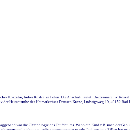
iv Koszalin, früher Köslin, in Polen. Die Anschrift lautet: Diözesanarchiv Koszal
v der Heimatstube des Heimatkreises Deutsch Krone, Ludwigsweg 10, 49152 Bad Ess
ggebend war die Chronologie des Taufdatums. Wenn ein Kind z.B. nach der Geburt 
rchenpersonal nicht unmittelbar vorgenommen wurde. In derartigen Fällen hat man d