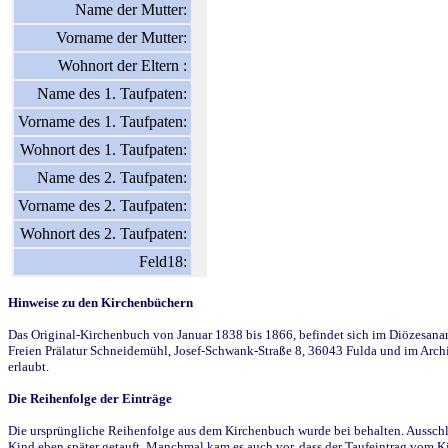
Name der Mutter:
Vorname der Mutter:
Wohnort der Eltern :
Name des 1. Taufpaten:
Vorname des 1. Taufpaten:
Wohnort des 1. Taufpaten:
Name des 2. Taufpaten:
Vorname des 2. Taufpaten:
Wohnort des 2. Taufpaten:
Feld18:
Hinweise zu den Kirchenbüchern
Das Original-Kirchenbuch von Januar 1838 bis 1866, befindet sich im Diözesanarch
Freien Prälatur Schneidemühl, Josef-Schwank-Straße 8, 36043 Fulda und im Archi
erlaubt.
Die Reihenfolge der Einträge
Die ursprüngliche Reihenfolge aus dem Kirchenbuch wurde bei behalten. Ausschla
Kind eben später getauft. Manchmal kam es auch vor, dass der Taufeintrag vom Ki