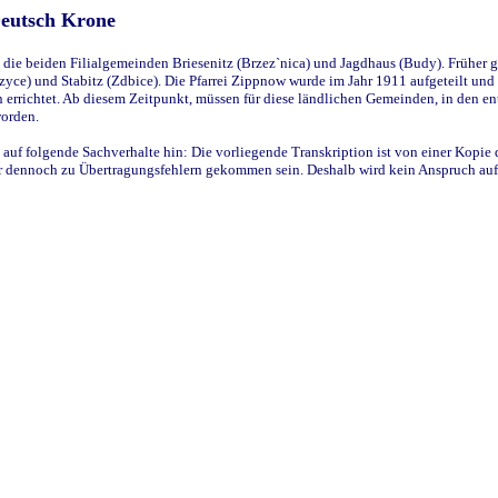
Deutsch Krone
ie beiden Filialgemeinden Briesenitz (Brzez`nica) und Jagdhaus (Budy). Früher g
yce) und Stabitz (Zdbice). Die Pfarrei Zippnow wurde im Jahr 1911 aufgeteilt und e
en errichtet. Ab diesem Zeitpunkt, müssen für diese ländlichen Gemeinden, in den
worden.
 auf folgende Sachverhalte hin: Die vorliegende Transkription ist von einer Kopie 
aber dennoch zu Übertragungsfehlern gekommen sein. Deshalb wird kein Anspruch auf 