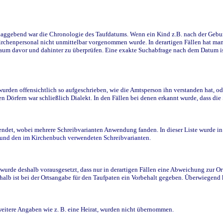
ggebend war die Chronologie des Taufdatums. Wenn ein Kind z.B. nach der Geburt 
rchenpersonal nicht unmittelbar vorgenommen wurde. In derartigen Fällen hat man d
raum davor und dahinter zu überprüfen. Eine exakte Suchabfrage nach dem Datum i
den offensichtlich so aufgeschrieben, wie die Amtsperson ihn verstanden hat, ode
n Dörfern war schließlich Dialekt. In den Fällen bei denen erkannt wurde, dass di
t, wobei mehrere Schreibvarianten Anwendung fanden. In dieser Liste wurde in de
n und den im Kirchenbuch verwendeten Schreibvarianten.
wurde deshalb vorausgesetzt, dass nur in derartigen Fällen eine Abweichung zur O
eshalb ist bei der Ortsangabe für den Taufpaten ein Vorbehalt gegeben. Überwiegen
weitere Angaben wie z. B. eine Heirat, wurden nicht übernommen.