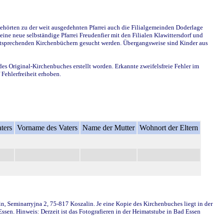
ehörten zu der weit ausgedehnten Pfarrei auch die Filialgemeinden Doderlage
ine neue selbständige Pfarrei Freudenfier mit den Filialen Klawittersdorf und
 entsprechenden Kirchenbüchern gesucht werden. Übergangsweise sind Kinder aus
des Original-Kirchenbuches erstellt worden. Erkannte zweifelsfreie Fehler im
Fehlerfreiheit erhoben.
ters
Vorname des Vaters
Name der Mutter
Wohnort der Eltern
in, Seminarryjna 2, 75-817 Koszalin. Je eine Kopie des Kirchenbuches liegt in der
en. Hinweis: Derzeit ist das Fotografieren in der Heimatstube in Bad Essen