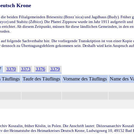
Deutsch Krone
ie beiden Filialgemeinden Briesenitz (Brzez`nica) und Jagdhaus (Budy). Früher g
yce) und Stabitz (Zdbice). Die Pfarrei Zippnow wurde im Jahr 1911 aufgeteilt und e
en errichtet. Ab diesem Zeitpunkt, müssen für diese ländlichen Gemeinden, in den
worden.
 auf folgende Sachverhalte hin: Die vorliegende Transkription ist von einer Kopie 
aber dennoch zu Übertragungsfehlern gekommen sein. Deshalb wird kein Anspruch auf 
7
3370
3373
3376
3379
 Täuflings
Taufe des Täuflings
Vorname des Täuflings
Name des Va
iv Koszalin, früher Köslin, in Polen. Die Anschrift lautet: Diözesanarchiv Koszal
v der Heimatstube des Heimatkreises Deutsch Krone, Ludwigsweg 10, 49152 Bad Ess