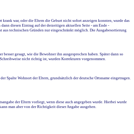
krank war, oder die Eltern die Geburt nicht sofort anzeigen konnten, wurde das
ann diesen Eintrag auf der derzeitigen aktuellen Seite - am Ende -
st aus technischen Gründen nur eingeschränkt möglich. Die Ausgabesortierung
r besser gesagt, wie die Bewohner ihn ausgesprochen haben. Später dann so
e Schreibweise nicht richtig ist, wurden Korrekturen vorgenommen.
r Spalte Wohnort der Eltern, grundsätzlich der deutsche Ortsname eingetragen.
rtsangabe der Eltern vorliegt, wenn diese auch angegeben wurde. Hierbei wurde
d kann man aber von der Richtigkeit dieser Angabe ausgehen.