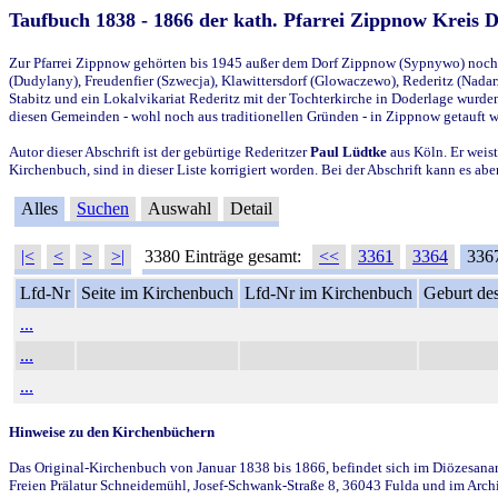
Taufbuch 1838 - 1866 der kath. Pfarrei Zippnow Kreis 
Zur Pfarrei Zippnow gehörten bis 1945 außer dem Dorf Zippnow (Sypnywo) noch d
(Dudylany), Freudenfier (Szwecja), Klawittersdorf (Glowaczewo), Rederitz (Nadarz
Stabitz und ein Lokalvikariat Rederitz mit der Tochterkirche in Doderlage wurd
diesen Gemeinden - wohl noch aus traditionellen Gründen - in Zippnow getauft 
Autor dieser Abschrift ist der gebürtige Rederitzer
Paul Lüdtke
aus Köln. Er weist
Kirchenbuch, sind in dieser Liste korrigiert worden. Bei der Abschrift kann es 
Alles
Suchen
Auswahl
Detail
|<
<
>
>|
3380 Einträge gesamt:
<<
3361
3364
336
Lfd-Nr
Seite im Kirchenbuch
Lfd-Nr im Kirchenbuch
Geburt des
...
...
...
Hinweise zu den Kirchenbüchern
Das Original-Kirchenbuch von Januar 1838 bis 1866, befindet sich im Diözesanarch
Freien Prälatur Schneidemühl, Josef-Schwank-Straße 8, 36043 Fulda und im Archi