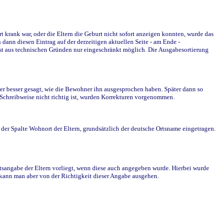
krank war, oder die Eltern die Geburt nicht sofort anzeigen konnten, wurde das
ann diesen Eintrag auf der derzeitigen aktuellen Seite - am Ende -
st aus technischen Gründen nur eingeschränkt möglich. Die Ausgabesortierung
r besser gesagt, wie die Bewohner ihn ausgesprochen haben. Später dann so
e Schreibweise nicht richtig ist, wurden Korrekturen vorgenommen.
r Spalte Wohnort der Eltern, grundsätzlich der deutsche Ortsname eingetragen.
rtsangabe der Eltern vorliegt, wenn diese auch angegeben wurde. Hierbei wurde
d kann man aber von der Richtigkeit dieser Angabe ausgehen.