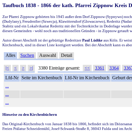
Taufbuch 1838 - 1866 der kath. Pfarrei Zippnow Kreis 
Zur Pfarrei Zippnow gehörten bis 1945 außer dem Dorf Zippnow (Sypnywo) noch d
(Dudylany), Freudenfier (Szwecja), Klawittersdorf (Glowaczewo), Rederitz (Nadarz
Stabitz und ein Lokalvikariat Rederitz mit der Tochterkirche in Doderlage wurd
diesen Gemeinden - wohl noch aus traditionellen Gründen - in Zippnow getauft 
Autor dieser Abschrift ist der gebürtige Rederitzer
Paul Lüdtke
aus Köln. Er weist
Kirchenbuch, sind in dieser Liste korrigiert worden. Bei der Abschrift kann es 
Alles
Suchen
Auswahl
Detail
|<
<
>
>|
3380 Einträge gesamt:
<<
3361
3364
336
Lfd-Nr
Seite im Kirchenbuch
Lfd-Nr im Kirchenbuch
Geburt des
...
...
...
Hinweise zu den Kirchenbüchern
Das Original-Kirchenbuch von Januar 1838 bis 1866, befindet sich im Diözesanarch
Freien Prälatur Schneidemühl, Josef-Schwank-Straße 8, 36043 Fulda und im Archi