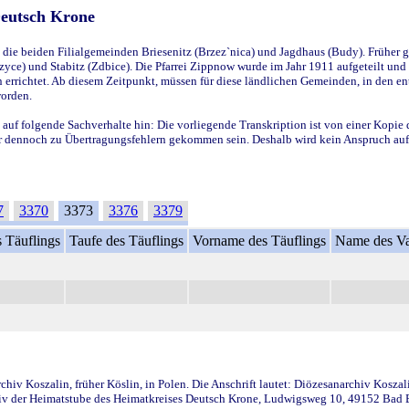
Deutsch Krone
ie beiden Filialgemeinden Briesenitz (Brzez`nica) und Jagdhaus (Budy). Früher g
yce) und Stabitz (Zdbice). Die Pfarrei Zippnow wurde im Jahr 1911 aufgeteilt und e
en errichtet. Ab diesem Zeitpunkt, müssen für diese ländlichen Gemeinden, in den
worden.
 auf folgende Sachverhalte hin: Die vorliegende Transkription ist von einer Kopie 
aber dennoch zu Übertragungsfehlern gekommen sein. Deshalb wird kein Anspruch auf 
7
3370
3373
3376
3379
 Täuflings
Taufe des Täuflings
Vorname des Täuflings
Name des Va
iv Koszalin, früher Köslin, in Polen. Die Anschrift lautet: Diözesanarchiv Koszal
v der Heimatstube des Heimatkreises Deutsch Krone, Ludwigsweg 10, 49152 Bad Ess