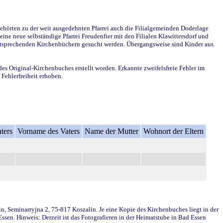
ehörten zu der weit ausgedehnten Pfarrei auch die Filialgemeinden Doderlage
ine neue selbständige Pfarrei Freudenfier mit den Filialen Klawittersdorf und
 entsprechenden Kirchenbüchern gesucht werden. Übergangsweise sind Kinder aus
des Original-Kirchenbuches erstellt worden. Erkannte zweifelsfreie Fehler im
Fehlerfreiheit erhoben.
ters
Vorname des Vaters
Name der Mutter
Wohnort der Eltern
in, Seminarryjna 2, 75-817 Koszalin. Je eine Kopie des Kirchenbuches liegt in der
en. Hinweis: Derzeit ist das Fotografieren in der Heimatstube in Bad Essen