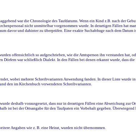
ggebend war die Chronologie des Taufdatums. Wenn ein Kind z.B. nach der Geburt 
rchenpersonal nicht unmittelbar vorgenommen wurde. In derartigen Fällen hat man d
raum davor und dahinter zu überprüfen. Eine exakte Suchabfrage nach dem Datum i
den offensichtlich so aufgeschrieben, wie die Amtsperson ihn verstanden hat, ode
n Dörfern war schließlich Dialekt. In den Fällen bei denen erkannt wurde, dass di
t, wobei mehrere Schreibvarianten Anwendung fanden. In dieser Liste wurde in de
n und den im Kirchenbuch verwendeten Schreibvarianten.
wurde deshalb vorausgesetzt, dass nur in derartigen Fällen eine Abweichung zur O
eshalb ist bei der Ortsangabe für den Taufpaten ein Vorbehalt gegeben. Überwiegen
weitere Angaben wie z. B. eine Heirat, wurden nicht übernommen.