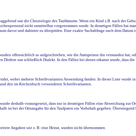
ggebend war die Chronologie des Taufdatums. Wenn ein Kind z.B. nach der Geburt 
rchenpersonal nicht unmittelbar vorgenommen wurde. In derartigen Fällen hat man d
raum davor und dahinter zu überprüfen. Eine exakte Suchabfrage nach dem Datum i
den offensichtlich so aufgeschrieben, wie die Amtsperson ihn verstanden hat, ode
n Dörfern war schließlich Dialekt. In den Fällen bei denen erkannt wurde, dass di
t, wobei mehrere Schreibvarianten Anwendung fanden. In dieser Liste wurde in de
n und den im Kirchenbuch verwendeten Schreibvarianten.
wurde deshalb vorausgesetzt, dass nur in derartigen Fällen eine Abweichung zur O
eshalb ist bei der Ortsangabe für den Taufpaten ein Vorbehalt gegeben. Überwiegen
weitere Angaben wie z. B. eine Heirat, wurden nicht übernommen.