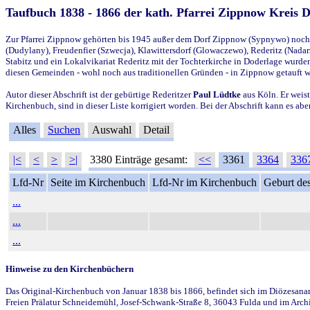
Taufbuch 1838 - 1866 der kath. Pfarrei Zippnow Kreis 
Zur Pfarrei Zippnow gehörten bis 1945 außer dem Dorf Zippnow (Sypnywo) noch d
(Dudylany), Freudenfier (Szwecja), Klawittersdorf (Glowaczewo), Rederitz (Nadarz
Stabitz und ein Lokalvikariat Rederitz mit der Tochterkirche in Doderlage wurd
diesen Gemeinden - wohl noch aus traditionellen Gründen - in Zippnow getauft 
Autor dieser Abschrift ist der gebürtige Rederitzer
Paul Lüdtke
aus Köln. Er weist
Kirchenbuch, sind in dieser Liste korrigiert worden. Bei der Abschrift kann es 
Alles
Suchen
Auswahl
Detail
|<
<
>
>|
3380 Einträge gesamt:
<<
3361
3364
336
Lfd-Nr
Seite im Kirchenbuch
Lfd-Nr im Kirchenbuch
Geburt des
...
...
...
Hinweise zu den Kirchenbüchern
Das Original-Kirchenbuch von Januar 1838 bis 1866, befindet sich im Diözesanarch
Freien Prälatur Schneidemühl, Josef-Schwank-Straße 8, 36043 Fulda und im Archi