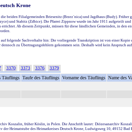
Deutsch Krone
ie beiden Filialgemeinden Briesenitz (Brzez`nica) und Jagdhaus (Budy). Früher g
yce) und Stabitz (Zdbice). Die Pfarrei Zippnow wurde im Jahr 1911 aufgeteilt und e
en errichtet. Ab diesem Zeitpunkt, müssen für diese ländlichen Gemeinden, in den
worden.
 auf folgende Sachverhalte hin: Die vorliegende Transkription ist von einer Kopie 
aber dennoch zu Übertragungsfehlern gekommen sein. Deshalb wird kein Anspruch auf 
7
3370
3373
3376
3379
 Täuflings
Taufe des Täuflings
Vorname des Täuflings
Name des Va
iv Koszalin, früher Köslin, in Polen. Die Anschrift lautet: Diözesanarchiv Koszal
v der Heimatstube des Heimatkreises Deutsch Krone, Ludwigsweg 10, 49152 Bad Ess