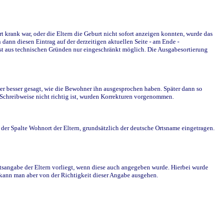
krank war, oder die Eltern die Geburt nicht sofort anzeigen konnten, wurde das
ann diesen Eintrag auf der derzeitigen aktuellen Seite - am Ende -
st aus technischen Gründen nur eingeschränkt möglich. Die Ausgabesortierung
r besser gesagt, wie die Bewohner ihn ausgesprochen haben. Später dann so
e Schreibweise nicht richtig ist, wurden Korrekturen vorgenommen.
r Spalte Wohnort der Eltern, grundsätzlich der deutsche Ortsname eingetragen.
rtsangabe der Eltern vorliegt, wenn diese auch angegeben wurde. Hierbei wurde
d kann man aber von der Richtigkeit dieser Angabe ausgehen.