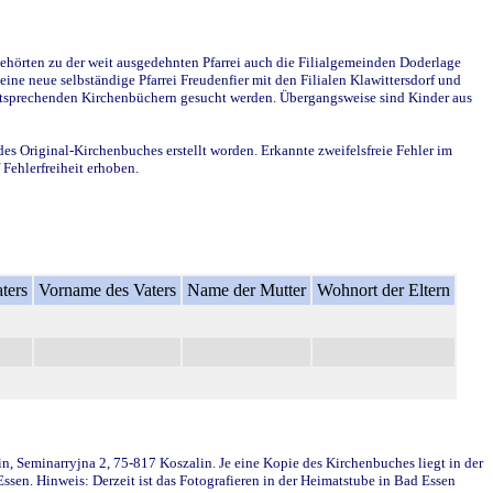
ehörten zu der weit ausgedehnten Pfarrei auch die Filialgemeinden Doderlage
ine neue selbständige Pfarrei Freudenfier mit den Filialen Klawittersdorf und
 entsprechenden Kirchenbüchern gesucht werden. Übergangsweise sind Kinder aus
des Original-Kirchenbuches erstellt worden. Erkannte zweifelsfreie Fehler im
Fehlerfreiheit erhoben.
ters
Vorname des Vaters
Name der Mutter
Wohnort der Eltern
in, Seminarryjna 2, 75-817 Koszalin. Je eine Kopie des Kirchenbuches liegt in der
en. Hinweis: Derzeit ist das Fotografieren in der Heimatstube in Bad Essen