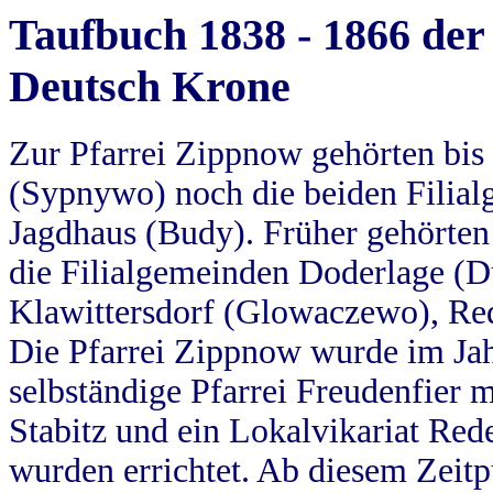
Taufbuch 1838 - 1866 der
Deutsch Krone
Zur Pfarrei Zippnow gehörten bi
(Sypnywo) noch die beiden Filial
Jagdhaus (Budy). Früher gehörten 
die Filialgemeinden Doderlage (D
Klawittersdorf (Glowaczewo), Red
Die Pfarrei Zippnow wurde im Jah
selbständige Pfarrei Freudenfier m
Stabitz und ein Lokalvikariat Red
wurden errichtet. Ab diesem Zeitp