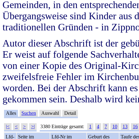
Gemeinden, in den entsprechende
Übergangsweise sind Kinder aus 
traditionellen Gründen - in Zippn
Autor dieser Abschrift ist der geb
Er weist auf folgende Sachverhalte
von einer Kopie des Original-Kirc
zweifelsfreie Fehler im Kirchenbuc
worden. Bei der Abschrift kann e
gekommen sein. Deshalb wird kein
Alles
Suchen
Auswahl
Detail
|<
<
>
>|
3380 Einträge gesamt:
1
4
7
10
13
16
Lfd-
Seite im
Lfd-Nr im
Geburt des
Taufe de