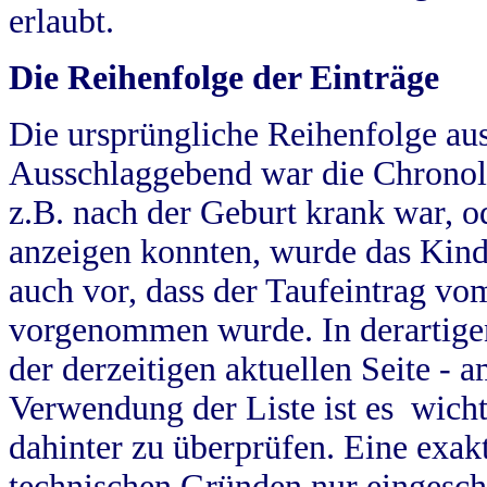
erlaubt.
Die Reihenfolge der Einträge
Die ursprüngliche Reihenfolge au
Ausschlaggebend war die Chronol
z.B. nach der Geburt krank war, od
anzeigen konnten, wurde das Kind
auch vor, dass der Taufeintrag vo
vorgenommen wurde. In derartigen
der derzeitigen aktuellen Seite -
Verwendung der Liste ist es wich
dahinter zu überprüfen. Eine exa
technischen Gründen nur eingesch