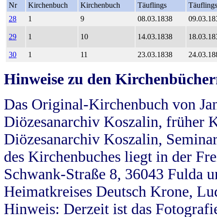
Nr
Kirchenbuch
Kirchenbuch
Täuflings
Täufling
28
1
9
08.03.1838
09.03.18
29
1
10
14.03.1838
18.03.18
30
1
11
23.03.1838
24.03.18
Hinweise zu den Kirchenbücher
Das Original-Kirchenbuch von Jan
Diözesanarchiv Koszalin, früher Kö
Diözesanarchiv Koszalin, Seminar
des Kirchenbuches liegt in der Fr
Schwank-Straße 8, 36043 Fulda u
Heimatkreises Deutsch Krone, Lu
Hinweis: Derzeit ist das Fotograf