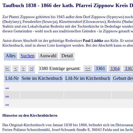
Taufbuch 1838 - 1866 der kath. Pfarrei Zippnow Kreis 
Zur Pfarrei Zippnow gehörten bis 1945 außer dem Dorf Zippnow (Sypnywo) noch d
(Dudylany), Freudenfier (Szwecja), Klawittersdorf (Glowaczewo), Rederitz (Nadarz
Stabitz und ein Lokalvikariat Rederitz mit der Tochterkirche in Doderlage wurd
diesen Gemeinden - wohl noch aus traditionellen Gründen - in Zippnow getauft 
Autor dieser Abschrift ist der gebürtige Rederitzer
Paul Lüdtke
aus Köln. Er weist
Kirchenbuch, sind in dieser Liste korrigiert worden. Bei der Abschrift kann es 
Alles
Suchen
Auswahl
Detail
|<
<
>
>|
3380 Einträge gesamt:
<<
3361
3364
336
Lfd-Nr
Seite im Kirchenbuch
Lfd-Nr im Kirchenbuch
Geburt des
...
...
...
Hinweise zu den Kirchenbüchern
Das Original-Kirchenbuch von Januar 1838 bis 1866, befindet sich im Diözesanarch
Freien Prälatur Schneidemühl, Josef-Schwank-Straße 8, 36043 Fulda und im Archi