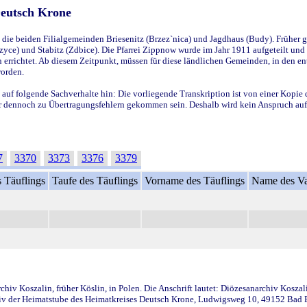
Deutsch Krone
ie beiden Filialgemeinden Briesenitz (Brzez`nica) und Jagdhaus (Budy). Früher g
yce) und Stabitz (Zdbice). Die Pfarrei Zippnow wurde im Jahr 1911 aufgeteilt und e
en errichtet. Ab diesem Zeitpunkt, müssen für diese ländlichen Gemeinden, in den
worden.
 auf folgende Sachverhalte hin: Die vorliegende Transkription ist von einer Kopie 
aber dennoch zu Übertragungsfehlern gekommen sein. Deshalb wird kein Anspruch auf 
7
3370
3373
3376
3379
 Täuflings
Taufe des Täuflings
Vorname des Täuflings
Name des Va
iv Koszalin, früher Köslin, in Polen. Die Anschrift lautet: Diözesanarchiv Koszal
v der Heimatstube des Heimatkreises Deutsch Krone, Ludwigsweg 10, 49152 Bad Ess