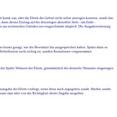
krank war, oder die Eltern die Geburt nicht sofort anzeigen konnten, wurde das
ann diesen Eintrag auf der derzeitigen aktuellen Seite - am Ende -
st aus technischen Gründen nur eingeschränkt möglich. Die Ausgabesortierung
r besser gesagt, wie die Bewohner ihn ausgesprochen haben. Später dann so
e Schreibweise nicht richtig ist, wurden Korrekturen vorgenommen.
r Spalte Wohnort der Eltern, grundsätzlich der deutsche Ortsname eingetragen.
rtsangabe der Eltern vorliegt, wenn diese auch angegeben wurde. Hierbei wurde
d kann man aber von der Richtigkeit dieser Angabe ausgehen.