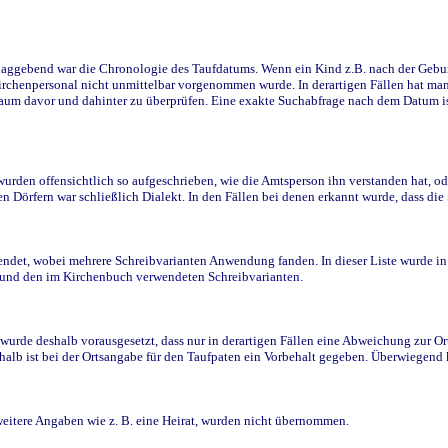
ggebend war die Chronologie des Taufdatums. Wenn ein Kind z.B. nach der Geburt 
rchenpersonal nicht unmittelbar vorgenommen wurde. In derartigen Fällen hat man d
raum davor und dahinter zu überprüfen. Eine exakte Suchabfrage nach dem Datum i
den offensichtlich so aufgeschrieben, wie die Amtsperson ihn verstanden hat, ode
n Dörfern war schließlich Dialekt. In den Fällen bei denen erkannt wurde, dass di
t, wobei mehrere Schreibvarianten Anwendung fanden. In dieser Liste wurde in de
n und den im Kirchenbuch verwendeten Schreibvarianten.
wurde deshalb vorausgesetzt, dass nur in derartigen Fällen eine Abweichung zur O
eshalb ist bei der Ortsangabe für den Taufpaten ein Vorbehalt gegeben. Überwiegen
weitere Angaben wie z. B. eine Heirat, wurden nicht übernommen.