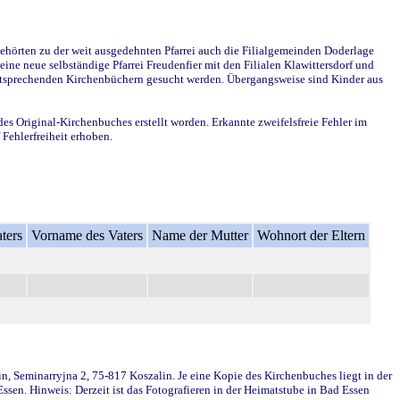
ehörten zu der weit ausgedehnten Pfarrei auch die Filialgemeinden Doderlage
ine neue selbständige Pfarrei Freudenfier mit den Filialen Klawittersdorf und
 entsprechenden Kirchenbüchern gesucht werden. Übergangsweise sind Kinder aus
des Original-Kirchenbuches erstellt worden. Erkannte zweifelsfreie Fehler im
Fehlerfreiheit erhoben.
ters
Vorname des Vaters
Name der Mutter
Wohnort der Eltern
in, Seminarryjna 2, 75-817 Koszalin. Je eine Kopie des Kirchenbuches liegt in der
en. Hinweis: Derzeit ist das Fotografieren in der Heimatstube in Bad Essen