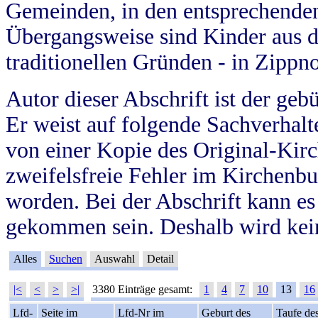
Gemeinden, in den entsprechende
Übergangsweise sind Kinder aus 
traditionellen Gründen - in Zippn
Autor dieser Abschrift ist der geb
Er weist auf folgende Sachverhalte
von einer Kopie des Original-Kirc
zweifelsfreie Fehler im Kirchenbuc
worden. Bei der Abschrift kann e
gekommen sein. Deshalb wird kein
Alles
Suchen
Auswahl
Detail
|<
<
>
>|
3380 Einträge gesamt:
1
4
7
10
13
16
Lfd-
Seite im
Lfd-Nr im
Geburt des
Taufe de