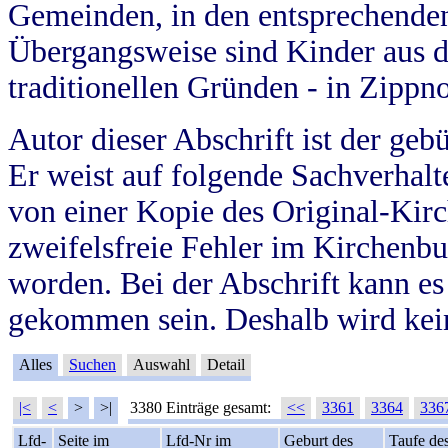
Gemeinden, in den entsprechende
Übergangsweise sind Kinder aus 
traditionellen Gründen - in Zippn
Autor dieser Abschrift ist der geb
Er weist auf folgende Sachverhalte
von einer Kopie des Original-Kirc
zweifelsfreie Fehler im Kirchenbuc
worden. Bei der Abschrift kann e
gekommen sein. Deshalb wird kein
Alles
Suchen
Auswahl
Detail
|<
<
>
>|
3380 Einträge gesamt:
<<
3361
3364
336
Lfd-
Seite im
Lfd-Nr im
Geburt des
Taufe de