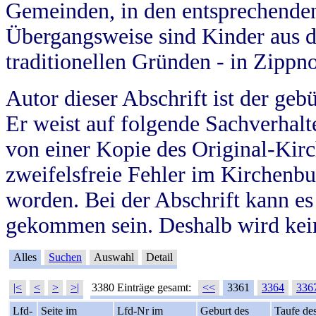
Gemeinden, in den entsprechende
Übergangsweise sind Kinder aus 
traditionellen Gründen - in Zippn
Autor dieser Abschrift ist der geb
Er weist auf folgende Sachverhalte
von einer Kopie des Original-Kirc
zweifelsfreie Fehler im Kirchenbuc
worden. Bei der Abschrift kann e
gekommen sein. Deshalb wird kein
Alles
Suchen
Auswahl
Detail
|<
<
>
>|
3380 Einträge gesamt:
<<
3361
3364
336
Lfd-
Seite im
Lfd-Nr im
Geburt des
Taufe de