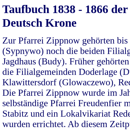
Taufbuch 1838 - 1866 der
Deutsch Krone
Zur Pfarrei Zippnow gehörten bi
(Sypnywo) noch die beiden Filial
Jagdhaus (Budy). Früher gehörten 
die Filialgemeinden Doderlage (D
Klawittersdorf (Glowaczewo), Red
Die Pfarrei Zippnow wurde im Jah
selbständige Pfarrei Freudenfier m
Stabitz und ein Lokalvikariat Red
wurden errichtet. Ab diesem Zeitp