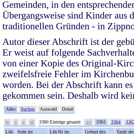
Gemeinden, in den entsprechende
Übergangsweise sind Kinder aus 
traditionellen Gründen - in Zippn
Autor dieser Abschrift ist der geb
Er weist auf folgende Sachverhalte
von einer Kopie des Original-Kirc
zweifelsfreie Fehler im Kirchenbuc
worden. Bei der Abschrift kann e
gekommen sein. Deshalb wird kein
Alles
Suchen
Auswahl
Detail
|<
<
>
>|
3380 Einträge gesamt:
<<
3361
3364
336
Lfd-
Seite im
Lfd-Nr im
Geburt des
Taufe de