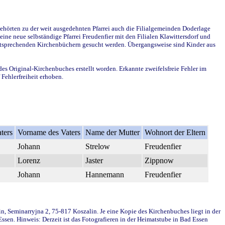
ehörten zu der weit ausgedehnten Pfarrei auch die Filialgemeinden Doderlage
ine neue selbständige Pfarrei Freudenfier mit den Filialen Klawittersdorf und
 entsprechenden Kirchenbüchern gesucht werden. Übergangsweise sind Kinder aus
des Original-Kirchenbuches erstellt worden. Erkannte zweifelsfreie Fehler im
Fehlerfreiheit erhoben.
ters
Vorname des Vaters
Name der Mutter
Wohnort der Eltern
Johann
Strelow
Freudenfier
Lorenz
Jaster
Zippnow
Johann
Hannemann
Freudenfier
in, Seminarryjna 2, 75-817 Koszalin. Je eine Kopie des Kirchenbuches liegt in der
en. Hinweis: Derzeit ist das Fotografieren in der Heimatstube in Bad Essen