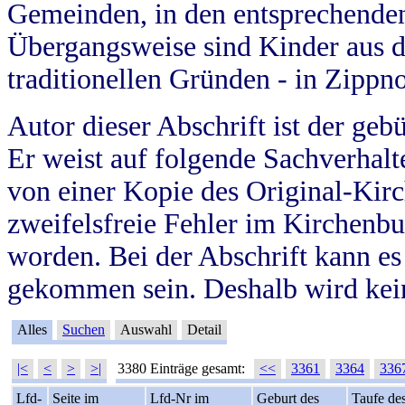
Gemeinden, in den entsprechende
Übergangsweise sind Kinder aus 
traditionellen Gründen - in Zippn
Autor dieser Abschrift ist der geb
Er weist auf folgende Sachverhalte
von einer Kopie des Original-Kirc
zweifelsfreie Fehler im Kirchenbuc
worden. Bei der Abschrift kann e
gekommen sein. Deshalb wird kein
Alles
Suchen
Auswahl
Detail
|<
<
>
>|
3380 Einträge gesamt:
<<
3361
3364
336
Lfd-
Seite im
Lfd-Nr im
Geburt des
Taufe de