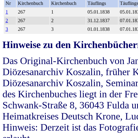
Nr
Kirchenbuch
Kirchenbuch
Täuflings
Täufling
1
267
1
05.01.1838
05.01.18
2
267
2
31.12.1837
07.01.18
3
267
3
01.01.1838
07.01.18
Hinweise zu den Kirchenbücher
Das Original-Kirchenbuch von Jan
Diözesanarchiv Koszalin, früher Kö
Diözesanarchiv Koszalin, Seminar
des Kirchenbuches liegt in der Fr
Schwank-Straße 8, 36043 Fulda u
Heimatkreises Deutsch Krone, Lu
Hinweis: Derzeit ist das Fotograf