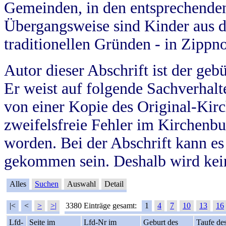
Gemeinden, in den entsprechende
Übergangsweise sind Kinder aus 
traditionellen Gründen - in Zippn
Autor dieser Abschrift ist der geb
Er weist auf folgende Sachverhalte
von einer Kopie des Original-Kirc
zweifelsfreie Fehler im Kirchenbuc
worden. Bei der Abschrift kann e
gekommen sein. Deshalb wird kein
Alles
Suchen
Auswahl
Detail
|<
<
>
>|
3380 Einträge gesamt:
1
4
7
10
13
16
Lfd-
Seite im
Lfd-Nr im
Geburt des
Taufe de