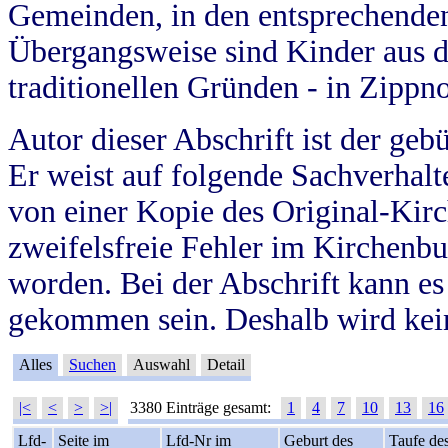
Gemeinden, in den entsprechende
Übergangsweise sind Kinder aus 
traditionellen Gründen - in Zippn
Autor dieser Abschrift ist der geb
Er weist auf folgende Sachverhalte
von einer Kopie des Original-Kirc
zweifelsfreie Fehler im Kirchenbuc
worden. Bei der Abschrift kann e
gekommen sein. Deshalb wird kein
Alles
Suchen
Auswahl
Detail
|<
<
>
>|
3380 Einträge gesamt:
1
4
7
10
13
16
Lfd-
Seite im
Lfd-Nr im
Geburt des
Taufe de