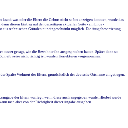
krank war, oder die Eltern die Geburt nicht sofort anzeigen konnten, wurde das
ann diesen Eintrag auf der derzeitigen aktuellen Seite - am Ende -
st aus technischen Gründen nur eingeschränkt möglich. Die Ausgabesortierung
r besser gesagt, wie die Bewohner ihn ausgesprochen haben. Später dann so
e Schreibweise nicht richtig ist, wurden Korrekturen vorgenommen.
r Spalte Wohnort der Eltern, grundsätzlich der deutsche Ortsname eingetragen.
rtsangabe der Eltern vorliegt, wenn diese auch angegeben wurde. Hierbei wurde
d kann man aber von der Richtigkeit dieser Angabe ausgehen.