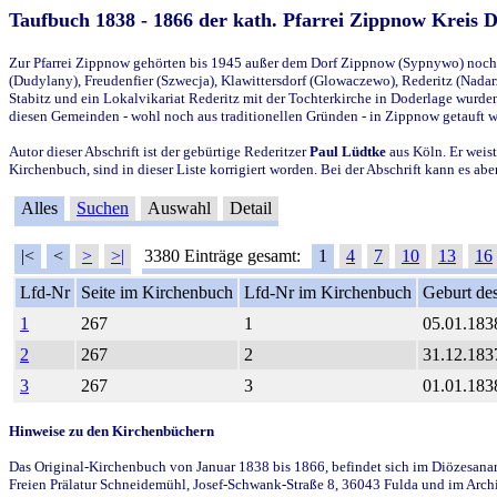
Taufbuch 1838 - 1866 der kath. Pfarrei Zippnow Kreis 
Zur Pfarrei Zippnow gehörten bis 1945 außer dem Dorf Zippnow (Sypnywo) noch d
(Dudylany), Freudenfier (Szwecja), Klawittersdorf (Glowaczewo), Rederitz (Nadarz
Stabitz und ein Lokalvikariat Rederitz mit der Tochterkirche in Doderlage wurd
diesen Gemeinden - wohl noch aus traditionellen Gründen - in Zippnow getauft 
Autor dieser Abschrift ist der gebürtige Rederitzer
Paul Lüdtke
aus Köln. Er weist
Kirchenbuch, sind in dieser Liste korrigiert worden. Bei der Abschrift kann es 
Alles
Suchen
Auswahl
Detail
|<
<
>
>|
3380 Einträge gesamt:
1
4
7
10
13
16
Lfd-Nr
Seite im Kirchenbuch
Lfd-Nr im Kirchenbuch
Geburt des
1
267
1
05.01.183
2
267
2
31.12.183
3
267
3
01.01.183
Hinweise zu den Kirchenbüchern
Das Original-Kirchenbuch von Januar 1838 bis 1866, befindet sich im Diözesanarch
Freien Prälatur Schneidemühl, Josef-Schwank-Straße 8, 36043 Fulda und im Archi