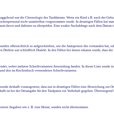
ggebend war die Chronologie des Taufdatums. Wenn ein Kind z.B. nach der Geburt 
rchenpersonal nicht unmittelbar vorgenommen wurde. In derartigen Fällen hat man d
raum davor und dahinter zu überprüfen. Eine exakte Suchabfrage nach dem Datum i
den offensichtlich so aufgeschrieben, wie die Amtsperson ihn verstanden hat, ode
n Dörfern war schließlich Dialekt. In den Fällen bei denen erkannt wurde, dass di
t, wobei mehrere Schreibvarianten Anwendung fanden. In dieser Liste wurde in de
n und den im Kirchenbuch verwendeten Schreibvarianten.
wurde deshalb vorausgesetzt, dass nur in derartigen Fällen eine Abweichung zur O
eshalb ist bei der Ortsangabe für den Taufpaten ein Vorbehalt gegeben. Überwiegen
weitere Angaben wie z. B. eine Heirat, wurden nicht übernommen.