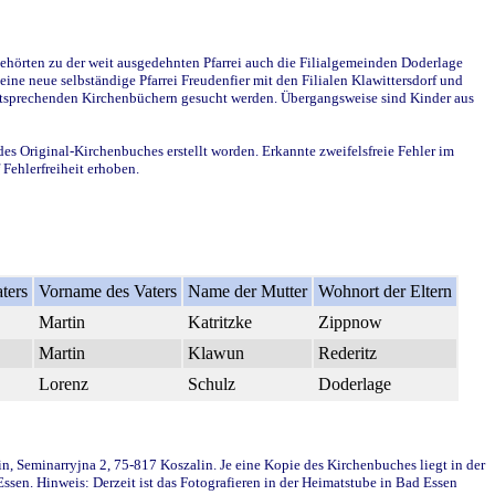
ehörten zu der weit ausgedehnten Pfarrei auch die Filialgemeinden Doderlage
ine neue selbständige Pfarrei Freudenfier mit den Filialen Klawittersdorf und
 entsprechenden Kirchenbüchern gesucht werden. Übergangsweise sind Kinder aus
des Original-Kirchenbuches erstellt worden. Erkannte zweifelsfreie Fehler im
Fehlerfreiheit erhoben.
ters
Vorname des Vaters
Name der Mutter
Wohnort der Eltern
Martin
Katritzke
Zippnow
Martin
Klawun
Rederitz
Lorenz
Schulz
Doderlage
in, Seminarryjna 2, 75-817 Koszalin. Je eine Kopie des Kirchenbuches liegt in der
en. Hinweis: Derzeit ist das Fotografieren in der Heimatstube in Bad Essen