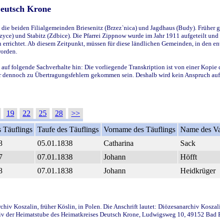
Deutsch Krone
ie beiden Filialgemeinden Briesenitz (Brzez`nica) und Jagdhaus (Budy). Früher g
yce) und Stabitz (Zdbice). Die Pfarrei Zippnow wurde im Jahr 1911 aufgeteilt und e
en errichtet. Ab diesem Zeitpunkt, müssen für diese ländlichen Gemeinden, in den
worden.
 auf folgende Sachverhalte hin: Die vorliegende Transkription ist von einer Kopie 
aber dennoch zu Übertragungsfehlern gekommen sein. Deshalb wird kein Anspruch auf 
19
22
25
28
>>
 Täuflings
Taufe des Täuflings
Vorname des Täuflings
Name des Va
8
05.01.1838
Catharina
Sack
7
07.01.1838
Johann
Höfft
8
07.01.1838
Johann
Heidkrüger
iv Koszalin, früher Köslin, in Polen. Die Anschrift lautet: Diözesanarchiv Koszal
v der Heimatstube des Heimatkreises Deutsch Krone, Ludwigsweg 10, 49152 Bad Ess