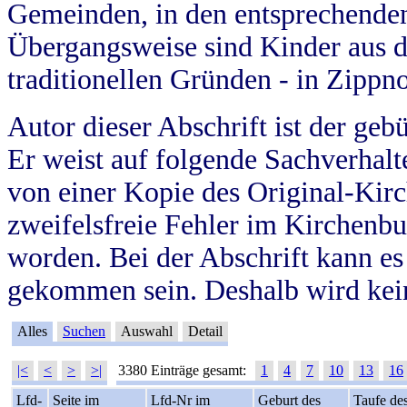
Gemeinden, in den entsprechende
Übergangsweise sind Kinder aus 
traditionellen Gründen - in Zippn
Autor dieser Abschrift ist der geb
Er weist auf folgende Sachverhalte
von einer Kopie des Original-Kirc
zweifelsfreie Fehler im Kirchenbuc
worden. Bei der Abschrift kann e
gekommen sein. Deshalb wird kein
Alles
Suchen
Auswahl
Detail
|<
<
>
>|
3380 Einträge gesamt:
1
4
7
10
13
16
Lfd-
Seite im
Lfd-Nr im
Geburt des
Taufe de