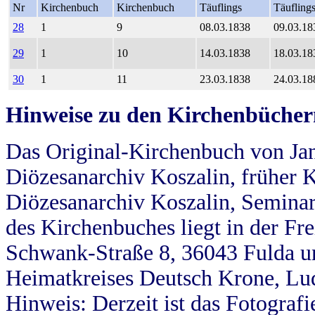
Nr
Kirchenbuch
Kirchenbuch
Täuflings
Täufling
28
1
9
08.03.1838
09.03.18
29
1
10
14.03.1838
18.03.18
30
1
11
23.03.1838
24.03.18
Hinweise zu den Kirchenbücher
Das Original-Kirchenbuch von Jan
Diözesanarchiv Koszalin, früher Kö
Diözesanarchiv Koszalin, Seminar
des Kirchenbuches liegt in der Fr
Schwank-Straße 8, 36043 Fulda u
Heimatkreises Deutsch Krone, Lu
Hinweis: Derzeit ist das Fotograf