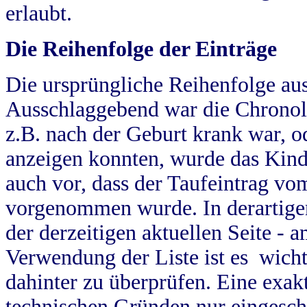
erlaubt.
Die Reihenfolge der Einträge
Die ursprüngliche Reihenfolge au
Ausschlaggebend war die Chronol
z.B. nach der Geburt krank war, od
anzeigen konnten, wurde das Kind
auch vor, dass der Taufeintrag vo
vorgenommen wurde. In derartigen
der derzeitigen aktuellen Seite -
Verwendung der Liste ist es wich
dahinter zu überprüfen. Eine exa
technischen Gründen nur eingesch