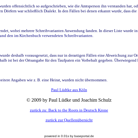
den offensichtlich so aufgeschrieben, wie die Amtsperson ihn verstanden hat, ode
n Dörfern war schließlich Dialekt. In den Fällen bei denen erkannt wurde, dass di
t, wobei mehrere Schreibvarianten Anwendung fanden. In dieser Liste wurde in de
n und den im Kirchenbuch verwendeten Schreibvarianten.
wurde deshalb vorausgesetzt, dass nur in derartigen Fällen eine Abweichung zur O
eshalb ist bei der Ortsangabe für den Taufpaten ein Vorbehalt gegeben. Überwiegen
weitere Angaben wie z. B. eine Heirat, wurden nicht übernommen.
Paul Lüdtke aus Köln
© 2009 by Paul Lüdke und Joachim Schulz
zurück zu: Back to the Roots in Deutsch Krone
zurück zur Quellenübersicht
powered in 0.01s by baseportal.de