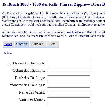
Taufbuch 1838 - 1866 der kath. Pfarrei Zippnow Kreis 
Zur Pfarrei Zippnow gehörten bis 1945 außer dem Dorf Zippnow (Sypnywo) noch d
(Dudylany), Freudenfier (Szwecja), Klawittersdorf (Glowaczewo), Rederitz (Nadarz
Stabitz und ein Lokalvikariat Rederitz mit der Tochterkirche in Doderlage wurd
diesen Gemeinden - wohl noch aus traditionellen Gründen - in Zippnow getauft 
Autor dieser Abschrift ist der gebürtige Rederitzer
Paul Lüdtke
aus Köln. Er weist
Kirchenbuch, sind in dieser Liste korrigiert worden. Bei der Abschrift kann es 
Alles
Suchen
Auswahl
Detail
Suche:
Lfd-Nr im Kirchenbuch:
Geburt des Täuflings:
Taufe des Täuflings:
Vorname des Täuflings:
Name des Vaters:
Name der Mutter: