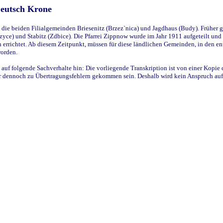
Deutsch Krone
ie beiden Filialgemeinden Briesenitz (Brzez`nica) und Jagdhaus (Budy). Früher g
yce) und Stabitz (Zdbice). Die Pfarrei Zippnow wurde im Jahr 1911 aufgeteilt und e
en errichtet. Ab diesem Zeitpunkt, müssen für diese ländlichen Gemeinden, in den
worden.
 auf folgende Sachverhalte hin: Die vorliegende Transkription ist von einer Kopie 
aber dennoch zu Übertragungsfehlern gekommen sein. Deshalb wird kein Anspruch auf 