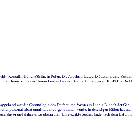
iv Koszalin, früher Köslin, in Polen. Die Anschrift lautet: Diözesanarchiv Koszal
v der Heimatstube des Heimatkreises Deutsch Krone, Ludwigsweg 10, 49152 Bad Ess
ggebend war die Chronologie des Taufdatums. Wenn ein Kind z.B. nach der Geburt 
rchenpersonal nicht unmittelbar vorgenommen wurde. In derartigen Fällen hat man d
raum davor und dahinter zu überprüfen. Eine exakte Suchabfrage nach dem Datum i