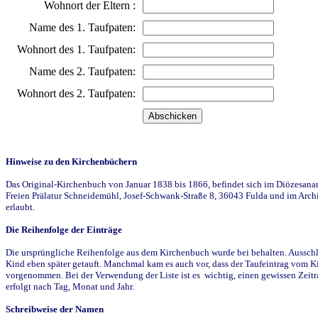
Wohnort der Eltern :
Name des 1. Taufpaten:
Wohnort des 1. Taufpaten:
Name des 2. Taufpaten:
Wohnort des 2. Taufpaten:
Hinweise zu den Kirchenbüchern
Das Original-Kirchenbuch von Januar 1838 bis 1866, befindet sich im Diözesanarch
Freien Prälatur Schneidemühl, Josef-Schwank-Straße 8, 36043 Fulda und im Archi
erlaubt.
Die Reihenfolge der Einträge
Die ursprüngliche Reihenfolge aus dem Kirchenbuch wurde bei behalten. Ausschla
Kind eben später getauft. Manchmal kam es auch vor, dass der Taufeintrag vom Ki
vorgenommen. Bei der Verwendung der Liste ist es wichtig, einen gewissen Zeit
erfolgt nach Tag, Monat und Jahr.
Schreibweise der Namen