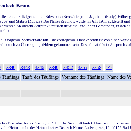
Deutsch Krone
ie beiden Filialgemeinden Briesenitz (Brzez`nica) und Jagdhaus (Budy). Früher g
yce) und Stabitz (Zdbice). Die Pfarrei Zippnow wurde im Jahr 1911 aufgeteilt und e
en errichtet. Ab diesem Zeitpunkt, müssen für diese ländlichen Gemeinden, in den
worden.
 auf folgende Sachverhalte hin: Die vorliegende Transkription ist von einer Kopie 
aber dennoch zu Übertragungsfehlern gekommen sein. Deshalb wird kein Anspruch auf 
7
3340
3343
3346
3349
3352
3355
3358
>>
 Täuflings
Taufe des Täuflings
Vorname des Täuflings
Name des Va
iv Koszalin, früher Köslin, in Polen. Die Anschrift lautet: Diözesanarchiv Koszal
v der Heimatstube des Heimatkreises Deutsch Krone, Ludwigsweg 10, 49152 Bad Ess