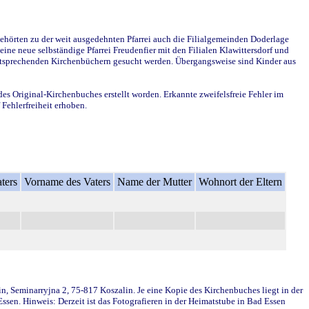
ehörten zu der weit ausgedehnten Pfarrei auch die Filialgemeinden Doderlage
ine neue selbständige Pfarrei Freudenfier mit den Filialen Klawittersdorf und
 entsprechenden Kirchenbüchern gesucht werden. Übergangsweise sind Kinder aus
des Original-Kirchenbuches erstellt worden. Erkannte zweifelsfreie Fehler im
Fehlerfreiheit erhoben.
ters
Vorname des Vaters
Name der Mutter
Wohnort der Eltern
in, Seminarryjna 2, 75-817 Koszalin. Je eine Kopie des Kirchenbuches liegt in der
en. Hinweis: Derzeit ist das Fotografieren in der Heimatstube in Bad Essen