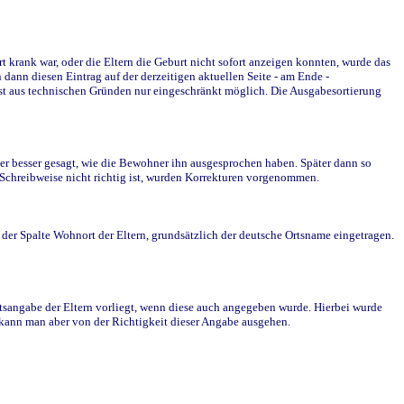
krank war, oder die Eltern die Geburt nicht sofort anzeigen konnten, wurde das
ann diesen Eintrag auf der derzeitigen aktuellen Seite - am Ende -
st aus technischen Gründen nur eingeschränkt möglich. Die Ausgabesortierung
r besser gesagt, wie die Bewohner ihn ausgesprochen haben. Später dann so
e Schreibweise nicht richtig ist, wurden Korrekturen vorgenommen.
r Spalte Wohnort der Eltern, grundsätzlich der deutsche Ortsname eingetragen.
rtsangabe der Eltern vorliegt, wenn diese auch angegeben wurde. Hierbei wurde
d kann man aber von der Richtigkeit dieser Angabe ausgehen.