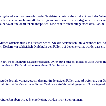
ggebend war die Chronologie des Taufdatums. Wenn ein Kind z.B. nach der Geburt 
rchenpersonal nicht unmittelbar vorgenommen wurde. In derartigen Fällen hat man d
raum davor und dahinter zu überprüfen. Eine exakte Suchabfrage nach dem Datum i
den offensichtlich so aufgeschrieben, wie die Amtsperson ihn verstanden hat, ode
n Dörfern war schließlich Dialekt. In den Fällen bei denen erkannt wurde, dass di
t, wobei mehrere Schreibvarianten Anwendung fanden. In dieser Liste wurde in de
n und den im Kirchenbuch verwendeten Schreibvarianten.
wurde deshalb vorausgesetzt, dass nur in derartigen Fällen eine Abweichung zur O
eshalb ist bei der Ortsangabe für den Taufpaten ein Vorbehalt gegeben. Überwiegen
weitere Angaben wie z. B. eine Heirat, wurden nicht übernommen.