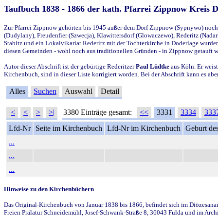
Taufbuch 1838 - 1866 der kath. Pfarrei Zippnow Kreis 
Zur Pfarrei Zippnow gehörten bis 1945 außer dem Dorf Zippnow (Sypnywo) noch d
(Dudylany), Freudenfier (Szwecja), Klawittersdorf (Glowaczewo), Rederitz (Nadarz
Stabitz und ein Lokalvikariat Rederitz mit der Tochterkirche in Doderlage wurd
diesen Gemeinden - wohl noch aus traditionellen Gründen - in Zippnow getauft 
Autor dieser Abschrift ist der gebürtige Rederitzer
Paul Lüdtke
aus Köln. Er weist
Kirchenbuch, sind in dieser Liste korrigiert worden. Bei der Abschrift kann es 
Alles
Suchen
Auswahl
Detail
|<
<
>
>|
3380 Einträge gesamt:
<<
3331
3334
333
Lfd-Nr
Seite im Kirchenbuch
Lfd-Nr im Kirchenbuch
Geburt des
...
...
...
Hinweise zu den Kirchenbüchern
Das Original-Kirchenbuch von Januar 1838 bis 1866, befindet sich im Diözesanarch
Freien Prälatur Schneidemühl, Josef-Schwank-Straße 8, 36043 Fulda und im Archi