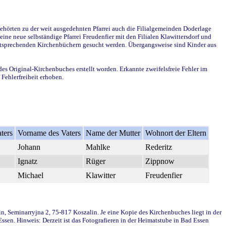
ehörten zu der weit ausgedehnten Pfarrei auch die Filialgemeinden Doderlage
ine neue selbständige Pfarrei Freudenfier mit den Filialen Klawittersdorf und
 entsprechenden Kirchenbüchern gesucht werden. Übergangsweise sind Kinder aus
des Original-Kirchenbuches erstellt worden. Erkannte zweifelsfreie Fehler im
Fehlerfreiheit erhoben.
ters
Vorname des Vaters
Name der Mutter
Wohnort der Eltern
Johann
Mahlke
Rederitz
Ignatz
Rüger
Zippnow
Michael
Klawitter
Freudenfier
in, Seminarryjna 2, 75-817 Koszalin. Je eine Kopie des Kirchenbuches liegt in der
en. Hinweis: Derzeit ist das Fotografieren in der Heimatstube in Bad Essen