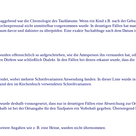
ggebend war die Chronologie des Taufdatums. Wenn ein Kind z.B. nach der Geburt 
rchenpersonal nicht unmittelbar vorgenommen wurde. In derartigen Fällen hat man d
raum davor und dahinter zu überprüfen. Eine exakte Suchabfrage nach dem Datum i
den offensichtlich so aufgeschrieben, wie die Amtsperson ihn verstanden hat, ode
n Dörfern war schließlich Dialekt. In den Fällen bei denen erkannt wurde, dass di
t, wobei mehrere Schreibvarianten Anwendung fanden. In dieser Liste wurde in de
n und den im Kirchenbuch verwendeten Schreibvarianten.
wurde deshalb vorausgesetzt, dass nur in derartigen Fällen eine Abweichung zur O
eshalb ist bei der Ortsangabe für den Taufpaten ein Vorbehalt gegeben. Überwiegen
weitere Angaben wie z. B. eine Heirat, wurden nicht übernommen.