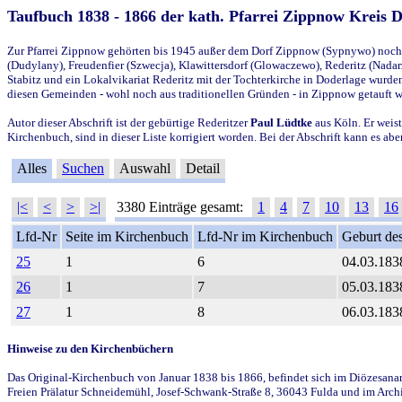
Taufbuch 1838 - 1866 der kath. Pfarrei Zippnow Kreis 
Zur Pfarrei Zippnow gehörten bis 1945 außer dem Dorf Zippnow (Sypnywo) noch d
(Dudylany), Freudenfier (Szwecja), Klawittersdorf (Glowaczewo), Rederitz (Nadarz
Stabitz und ein Lokalvikariat Rederitz mit der Tochterkirche in Doderlage wurd
diesen Gemeinden - wohl noch aus traditionellen Gründen - in Zippnow getauft 
Autor dieser Abschrift ist der gebürtige Rederitzer
Paul Lüdtke
aus Köln. Er weist
Kirchenbuch, sind in dieser Liste korrigiert worden. Bei der Abschrift kann es 
Alles
Suchen
Auswahl
Detail
|<
<
>
>|
3380 Einträge gesamt:
1
4
7
10
13
16
Lfd-Nr
Seite im Kirchenbuch
Lfd-Nr im Kirchenbuch
Geburt des
25
1
6
04.03.183
26
1
7
05.03.183
27
1
8
06.03.183
Hinweise zu den Kirchenbüchern
Das Original-Kirchenbuch von Januar 1838 bis 1866, befindet sich im Diözesanarch
Freien Prälatur Schneidemühl, Josef-Schwank-Straße 8, 36043 Fulda und im Archi