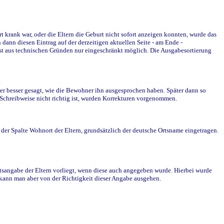
krank war, oder die Eltern die Geburt nicht sofort anzeigen konnten, wurde das
ann diesen Eintrag auf der derzeitigen aktuellen Seite - am Ende -
st aus technischen Gründen nur eingeschränkt möglich. Die Ausgabesortierung
r besser gesagt, wie die Bewohner ihn ausgesprochen haben. Später dann so
e Schreibweise nicht richtig ist, wurden Korrekturen vorgenommen.
r Spalte Wohnort der Eltern, grundsätzlich der deutsche Ortsname eingetragen.
rtsangabe der Eltern vorliegt, wenn diese auch angegeben wurde. Hierbei wurde
d kann man aber von der Richtigkeit dieser Angabe ausgehen.