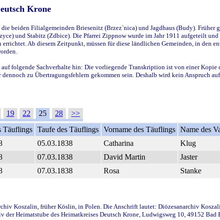
Deutsch Krone
ie beiden Filialgemeinden Briesenitz (Brzez`nica) und Jagdhaus (Budy). Früher g
yce) und Stabitz (Zdbice). Die Pfarrei Zippnow wurde im Jahr 1911 aufgeteilt und e
en errichtet. Ab diesem Zeitpunkt, müssen für diese ländlichen Gemeinden, in den
worden.
 auf folgende Sachverhalte hin: Die vorliegende Transkription ist von einer Kopie 
aber dennoch zu Übertragungsfehlern gekommen sein. Deshalb wird kein Anspruch auf 
19
22
25
28
>>
 Täuflings
Taufe des Täuflings
Vorname des Täuflings
Name des Va
8
05.03.1838
Catharina
Klug
8
07.03.1838
David Martin
Jaster
8
07.03.1838
Rosa
Stanke
iv Koszalin, früher Köslin, in Polen. Die Anschrift lautet: Diözesanarchiv Koszal
v der Heimatstube des Heimatkreises Deutsch Krone, Ludwigsweg 10, 49152 Bad Ess