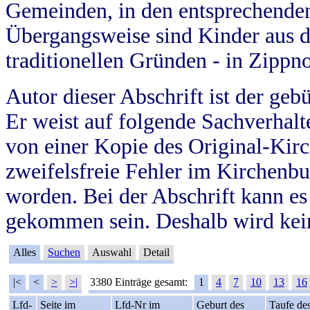
Gemeinden, in den entsprechende
Übergangsweise sind Kinder aus 
traditionellen Gründen - in Zippn
Autor dieser Abschrift ist der geb
Er weist auf folgende Sachverhalte
von einer Kopie des Original-Kirc
zweifelsfreie Fehler im Kirchenbuc
worden. Bei der Abschrift kann e
gekommen sein. Deshalb wird kein
Alles
Suchen
Auswahl
Detail
|<
<
>
>|
3380 Einträge gesamt:
1
4
7
10
13
16
Lfd-
Seite im
Lfd-Nr im
Geburt des
Taufe de