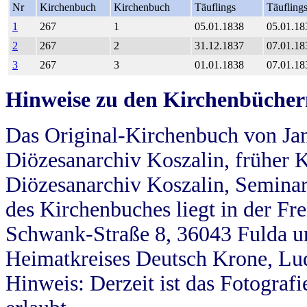
Nr
Kirchenbuch
Kirchenbuch
Täuflings
Täufling
1
267
1
05.01.1838
05.01.18
2
267
2
31.12.1837
07.01.18
3
267
3
01.01.1838
07.01.18
Hinweise zu den Kirchenbücher
Das Original-Kirchenbuch von Jan
Diözesanarchiv Koszalin, früher Kö
Diözesanarchiv Koszalin, Seminar
des Kirchenbuches liegt in der Fr
Schwank-Straße 8, 36043 Fulda u
Heimatkreises Deutsch Krone, Lu
Hinweis: Derzeit ist das Fotograf