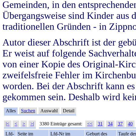
Gemeinden, in den entsprechende
Übergangsweise sind Kinder aus 
traditionellen Gründen - in Zippn
Autor dieser Abschrift ist der geb
Er weist auf folgende Sachverhalte
von einer Kopie des Original-Kirc
zweifelsfreie Fehler im Kirchenbuc
worden. Bei der Abschrift kann e
gekommen sein. Deshalb wird kein
Alles
Suchen
Auswahl
Detail
|<
<
>
>|
3380 Einträge gesamt:
<<
31
34
37
40
Lfd-
Seite im
Lfd-Nr im
Geburt des
Taufe de