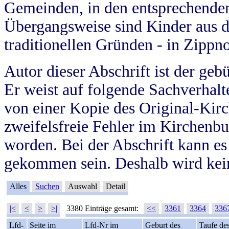
Gemeinden, in den entsprechende
Übergangsweise sind Kinder aus 
traditionellen Gründen - in Zippn
Autor dieser Abschrift ist der geb
Er weist auf folgende Sachverhalte
von einer Kopie des Original-Kirc
zweifelsfreie Fehler im Kirchenbuc
worden. Bei der Abschrift kann e
gekommen sein. Deshalb wird kein
Alles
Suchen
Auswahl
Detail
|<
<
>
>|
3380 Einträge gesamt:
<<
3361
3364
336
Lfd-
Seite im
Lfd-Nr im
Geburt des
Taufe de