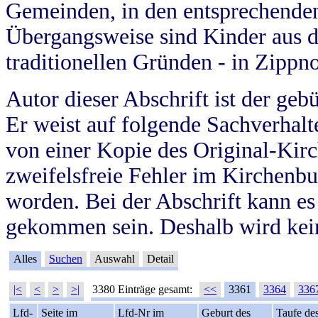
Gemeinden, in den entsprechende
Übergangsweise sind Kinder aus 
traditionellen Gründen - in Zippn
Autor dieser Abschrift ist der geb
Er weist auf folgende Sachverhalte
von einer Kopie des Original-Kirc
zweifelsfreie Fehler im Kirchenbuc
worden. Bei der Abschrift kann e
gekommen sein. Deshalb wird kein
Alles
Suchen
Auswahl
Detail
|<
<
>
>|
3380 Einträge gesamt:
<<
3361
3364
336
Lfd-
Seite im
Lfd-Nr im
Geburt des
Taufe de