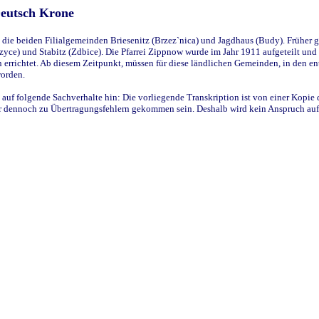
Deutsch Krone
ie beiden Filialgemeinden Briesenitz (Brzez`nica) und Jagdhaus (Budy). Früher g
yce) und Stabitz (Zdbice). Die Pfarrei Zippnow wurde im Jahr 1911 aufgeteilt und e
en errichtet. Ab diesem Zeitpunkt, müssen für diese ländlichen Gemeinden, in den
worden.
 auf folgende Sachverhalte hin: Die vorliegende Transkription ist von einer Kopie 
aber dennoch zu Übertragungsfehlern gekommen sein. Deshalb wird kein Anspruch auf 