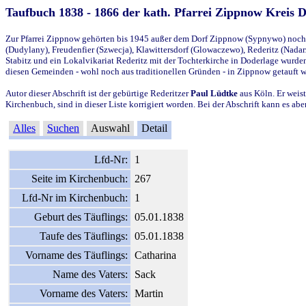
Taufbuch 1838 - 1866 der kath. Pfarrei Zippnow Kreis 
Zur Pfarrei Zippnow gehörten bis 1945 außer dem Dorf Zippnow (Sypnywo) noch d
(Dudylany), Freudenfier (Szwecja), Klawittersdorf (Glowaczewo), Rederitz (Nadarz
Stabitz und ein Lokalvikariat Rederitz mit der Tochterkirche in Doderlage wurd
diesen Gemeinden - wohl noch aus traditionellen Gründen - in Zippnow getauft 
Autor dieser Abschrift ist der gebürtige Rederitzer
Paul Lüdtke
aus Köln. Er weist
Kirchenbuch, sind in dieser Liste korrigiert worden. Bei der Abschrift kann es 
Alles
Suchen
Auswahl
Detail
Lfd-Nr:
1
Seite im Kirchenbuch:
267
Lfd-Nr im Kirchenbuch:
1
Geburt des Täuflings:
05.01.1838
Taufe des Täuflings:
05.01.1838
Vorname des Täuflings:
Catharina
Name des Vaters:
Sack
Vorname des Vaters:
Martin