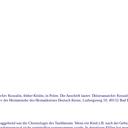
iv Koszalin, früher Köslin, in Polen. Die Anschrift lautet: Diözesanarchiv Koszal
v der Heimatstube des Heimatkreises Deutsch Krone, Ludwigsweg 10, 49152 Bad Ess
ggebend war die Chronologie des Taufdatums. Wenn ein Kind z.B. nach der Geburt 
rchenpersonal nicht unmittelbar vorgenommen wurde. In derartigen Fällen hat man d