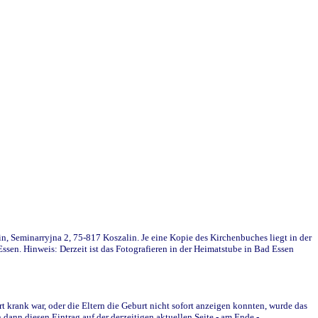
in, Seminarryjna 2, 75-817 Koszalin. Je eine Kopie des Kirchenbuches liegt in der
en. Hinweis: Derzeit ist das Fotografieren in der Heimatstube in Bad Essen
krank war, oder die Eltern die Geburt nicht sofort anzeigen konnten, wurde das
ann diesen Eintrag auf der derzeitigen aktuellen Seite - am Ende -