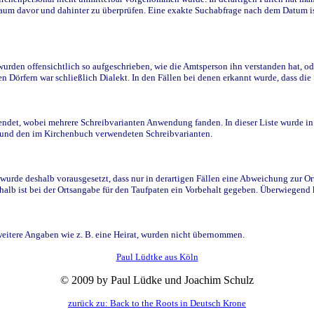
raum davor und dahinter zu überprüfen. Eine exakte Suchabfrage nach dem Datum i
den offensichtlich so aufgeschrieben, wie die Amtsperson ihn verstanden hat, ode
n Dörfern war schließlich Dialekt. In den Fällen bei denen erkannt wurde, dass di
t, wobei mehrere Schreibvarianten Anwendung fanden. In dieser Liste wurde in de
n und den im Kirchenbuch verwendeten Schreibvarianten.
wurde deshalb vorausgesetzt, dass nur in derartigen Fällen eine Abweichung zur O
eshalb ist bei der Ortsangabe für den Taufpaten ein Vorbehalt gegeben. Überwiegen
weitere Angaben wie z. B. eine Heirat, wurden nicht übernommen.
Paul Lüdtke aus Köln
© 2009 by Paul Lüdke und Joachim Schulz
zurück zu: Back to the Roots in Deutsch Krone