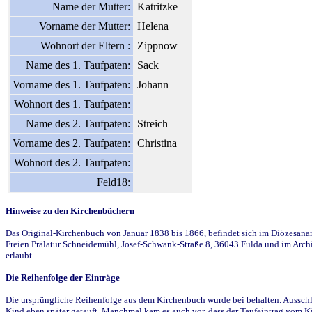
Name der Mutter:
Katritzke
Vorname der Mutter:
Helena
Wohnort der Eltern :
Zippnow
Name des 1. Taufpaten:
Sack
Vorname des 1. Taufpaten:
Johann
Wohnort des 1. Taufpaten:
Name des 2. Taufpaten:
Streich
Vorname des 2. Taufpaten:
Christina
Wohnort des 2. Taufpaten:
Feld18:
Hinweise zu den Kirchenbüchern
Das Original-Kirchenbuch von Januar 1838 bis 1866, befindet sich im Diözesanarch
Freien Prälatur Schneidemühl, Josef-Schwank-Straße 8, 36043 Fulda und im Archi
erlaubt.
Die Reihenfolge der Einträge
Die ursprüngliche Reihenfolge aus dem Kirchenbuch wurde bei behalten. Ausschla
Kind eben später getauft. Manchmal kam es auch vor, dass der Taufeintrag vom Ki