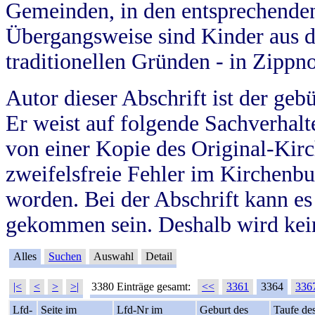
Gemeinden, in den entsprechende
Übergangsweise sind Kinder aus 
traditionellen Gründen - in Zippn
Autor dieser Abschrift ist der geb
Er weist auf folgende Sachverhalte
von einer Kopie des Original-Kirc
zweifelsfreie Fehler im Kirchenbuc
worden. Bei der Abschrift kann e
gekommen sein. Deshalb wird kein
Alles
Suchen
Auswahl
Detail
|<
<
>
>|
3380 Einträge gesamt:
<<
3361
3364
336
Lfd-
Seite im
Lfd-Nr im
Geburt des
Taufe de