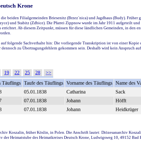
Deutsch Krone
ie beiden Filialgemeinden Briesenitz (Brzez`nica) und Jagdhaus (Budy). Früher g
yce) und Stabitz (Zdbice). Die Pfarrei Zippnow wurde im Jahr 1911 aufgeteilt und e
en errichtet. Ab diesem Zeitpunkt, müssen für diese ländlichen Gemeinden, in den
worden.
 auf folgende Sachverhalte hin: Die vorliegende Transkription ist von einer Kopie 
aber dennoch zu Übertragungsfehlern gekommen sein. Deshalb wird kein Anspruch auf 
19
22
25
28
>>
 Täuflings
Taufe des Täuflings
Vorname des Täuflings
Name des Va
8
05.01.1838
Catharina
Sack
7
07.01.1838
Johann
Höfft
8
07.01.1838
Johann
Heidkrüger
iv Koszalin, früher Köslin, in Polen. Die Anschrift lautet: Diözesanarchiv Koszal
v der Heimatstube des Heimatkreises Deutsch Krone, Ludwigsweg 10, 49152 Bad Ess