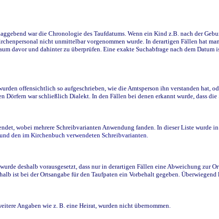
ggebend war die Chronologie des Taufdatums. Wenn ein Kind z.B. nach der Geburt 
rchenpersonal nicht unmittelbar vorgenommen wurde. In derartigen Fällen hat man d
raum davor und dahinter zu überprüfen. Eine exakte Suchabfrage nach dem Datum i
den offensichtlich so aufgeschrieben, wie die Amtsperson ihn verstanden hat, ode
n Dörfern war schließlich Dialekt. In den Fällen bei denen erkannt wurde, dass di
t, wobei mehrere Schreibvarianten Anwendung fanden. In dieser Liste wurde in de
n und den im Kirchenbuch verwendeten Schreibvarianten.
wurde deshalb vorausgesetzt, dass nur in derartigen Fällen eine Abweichung zur O
eshalb ist bei der Ortsangabe für den Taufpaten ein Vorbehalt gegeben. Überwiegen
weitere Angaben wie z. B. eine Heirat, wurden nicht übernommen.