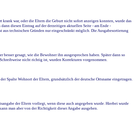
krank war, oder die Eltern die Geburt nicht sofort anzeigen konnten, wurde das
ann diesen Eintrag auf der derzeitigen aktuellen Seite - am Ende -
st aus technischen Gründen nur eingeschränkt möglich. Die Ausgabesortierung
r besser gesagt, wie die Bewohner ihn ausgesprochen haben. Später dann so
e Schreibweise nicht richtig ist, wurden Korrekturen vorgenommen.
r Spalte Wohnort der Eltern, grundsätzlich der deutsche Ortsname eingetragen.
rtsangabe der Eltern vorliegt, wenn diese auch angegeben wurde. Hierbei wurde
d kann man aber von der Richtigkeit dieser Angabe ausgehen.