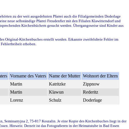
ehörten zu der weit ausgedehnten Pfarrei auch die Filialgemeinden Doderlage
ine neue selbständige Pfarrei Freudenfier mit den Filialen Klawittersdorf und
 entsprechenden Kirchenbüchern gesucht werden. Übergangsweise sind Kinder aus
des Original-Kirchenbuches erstellt worden. Erkannte zweifelsfreie Fehler im
Fehlerfreiheit erhoben.
ters
Vorname des Vaters
Name der Mutter
Wohnort der Eltern
Martin
Katritzke
Zippnow
Martin
Klawun
Rederitz
Lorenz
Schulz
Doderlage
in, Seminarryjna 2, 75-817 Koszalin. Je eine Kopie des Kirchenbuches liegt in der
en. Hinweis: Derzeit ist das Fotografieren in der Heimatstube in Bad Essen