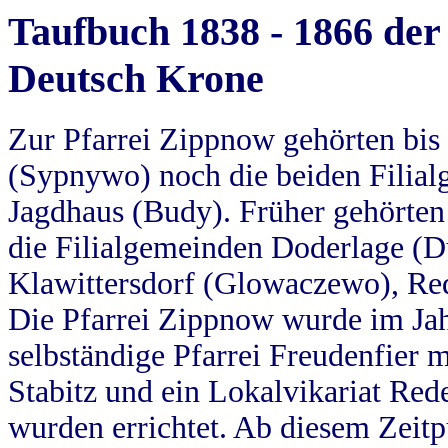
Taufbuch 1838 - 1866 der
Deutsch Krone
Zur Pfarrei Zippnow gehörten bi
(Sypnywo) noch die beiden Filial
Jagdhaus (Budy). Früher gehörten 
die Filialgemeinden Doderlage (D
Klawittersdorf (Glowaczewo), Red
Die Pfarrei Zippnow wurde im Jah
selbständige Pfarrei Freudenfier m
Stabitz und ein Lokalvikariat Red
wurden errichtet. Ab diesem Zeitp