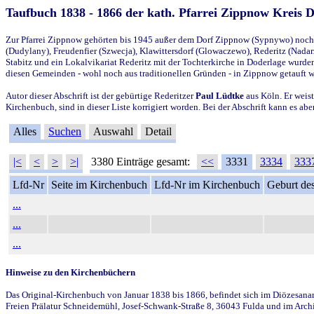
Taufbuch 1838 - 1866 der kath. Pfarrei Zippnow Kreis 
Zur Pfarrei Zippnow gehörten bis 1945 außer dem Dorf Zippnow (Sypnywo) noch d
(Dudylany), Freudenfier (Szwecja), Klawittersdorf (Glowaczewo), Rederitz (Nadarz
Stabitz und ein Lokalvikariat Rederitz mit der Tochterkirche in Doderlage wurd
diesen Gemeinden - wohl noch aus traditionellen Gründen - in Zippnow getauft 
Autor dieser Abschrift ist der gebürtige Rederitzer
Paul Lüdtke
aus Köln. Er weist
Kirchenbuch, sind in dieser Liste korrigiert worden. Bei der Abschrift kann es 
Alles
Suchen
Auswahl
Detail
|<
<
>
>|
3380 Einträge gesamt:
<<
3331
3334
333
Lfd-Nr
Seite im Kirchenbuch
Lfd-Nr im Kirchenbuch
Geburt des
...
...
...
Hinweise zu den Kirchenbüchern
Das Original-Kirchenbuch von Januar 1838 bis 1866, befindet sich im Diözesanarch
Freien Prälatur Schneidemühl, Josef-Schwank-Straße 8, 36043 Fulda und im Archi