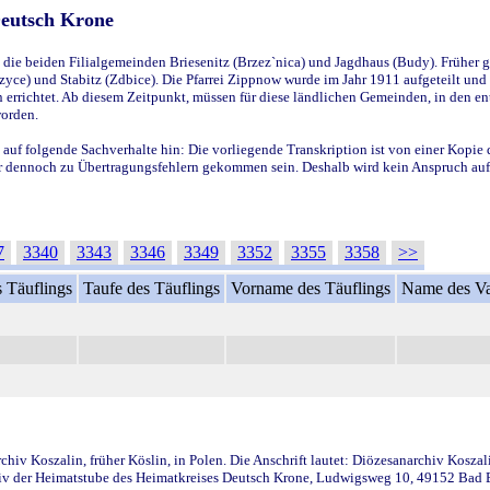
Deutsch Krone
ie beiden Filialgemeinden Briesenitz (Brzez`nica) und Jagdhaus (Budy). Früher g
yce) und Stabitz (Zdbice). Die Pfarrei Zippnow wurde im Jahr 1911 aufgeteilt und e
en errichtet. Ab diesem Zeitpunkt, müssen für diese ländlichen Gemeinden, in den
worden.
 auf folgende Sachverhalte hin: Die vorliegende Transkription ist von einer Kopie 
aber dennoch zu Übertragungsfehlern gekommen sein. Deshalb wird kein Anspruch auf 
7
3340
3343
3346
3349
3352
3355
3358
>>
 Täuflings
Taufe des Täuflings
Vorname des Täuflings
Name des Va
iv Koszalin, früher Köslin, in Polen. Die Anschrift lautet: Diözesanarchiv Koszal
v der Heimatstube des Heimatkreises Deutsch Krone, Ludwigsweg 10, 49152 Bad Ess