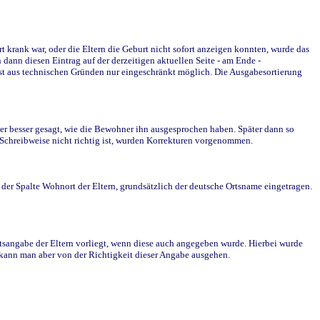
krank war, oder die Eltern die Geburt nicht sofort anzeigen konnten, wurde das
ann diesen Eintrag auf der derzeitigen aktuellen Seite - am Ende -
st aus technischen Gründen nur eingeschränkt möglich. Die Ausgabesortierung
r besser gesagt, wie die Bewohner ihn ausgesprochen haben. Später dann so
e Schreibweise nicht richtig ist, wurden Korrekturen vorgenommen.
r Spalte Wohnort der Eltern, grundsätzlich der deutsche Ortsname eingetragen.
rtsangabe der Eltern vorliegt, wenn diese auch angegeben wurde. Hierbei wurde
d kann man aber von der Richtigkeit dieser Angabe ausgehen.