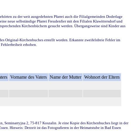
ehörten zu der weit ausgedehnten Pfarrei auch die Filialgemeinden Doderlage
ine neue selbständige Pfarrei Freudenfier mit den Filialen Klawittersdorf und
 entsprechenden Kirchenbüchern gesucht werden. Übergangsweise sind Kinder aus
des Original-Kirchenbuches erstellt worden. Erkannte zweifelsfreie Fehler im
Fehlerfreiheit erhoben.
ters
Vorname des Vaters
Name der Mutter
Wohnort der Eltern
in, Seminarryjna 2, 75-817 Koszalin. Je eine Kopie des Kirchenbuches liegt in der
en. Hinweis: Derzeit ist das Fotografieren in der Heimatstube in Bad Essen