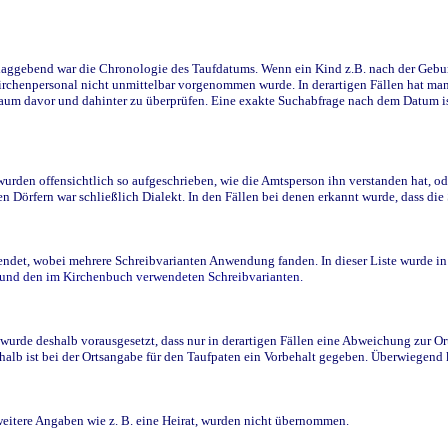
ggebend war die Chronologie des Taufdatums. Wenn ein Kind z.B. nach der Geburt 
rchenpersonal nicht unmittelbar vorgenommen wurde. In derartigen Fällen hat man d
raum davor und dahinter zu überprüfen. Eine exakte Suchabfrage nach dem Datum i
den offensichtlich so aufgeschrieben, wie die Amtsperson ihn verstanden hat, ode
n Dörfern war schließlich Dialekt. In den Fällen bei denen erkannt wurde, dass di
t, wobei mehrere Schreibvarianten Anwendung fanden. In dieser Liste wurde in de
n und den im Kirchenbuch verwendeten Schreibvarianten.
wurde deshalb vorausgesetzt, dass nur in derartigen Fällen eine Abweichung zur O
eshalb ist bei der Ortsangabe für den Taufpaten ein Vorbehalt gegeben. Überwiegen
weitere Angaben wie z. B. eine Heirat, wurden nicht übernommen.