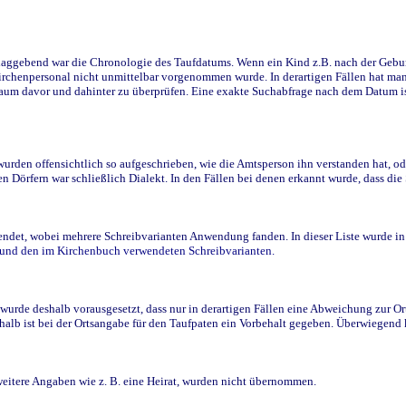
ggebend war die Chronologie des Taufdatums. Wenn ein Kind z.B. nach der Geburt 
rchenpersonal nicht unmittelbar vorgenommen wurde. In derartigen Fällen hat man d
raum davor und dahinter zu überprüfen. Eine exakte Suchabfrage nach dem Datum i
den offensichtlich so aufgeschrieben, wie die Amtsperson ihn verstanden hat, ode
n Dörfern war schließlich Dialekt. In den Fällen bei denen erkannt wurde, dass di
t, wobei mehrere Schreibvarianten Anwendung fanden. In dieser Liste wurde in de
n und den im Kirchenbuch verwendeten Schreibvarianten.
wurde deshalb vorausgesetzt, dass nur in derartigen Fällen eine Abweichung zur O
eshalb ist bei der Ortsangabe für den Taufpaten ein Vorbehalt gegeben. Überwiegen
weitere Angaben wie z. B. eine Heirat, wurden nicht übernommen.