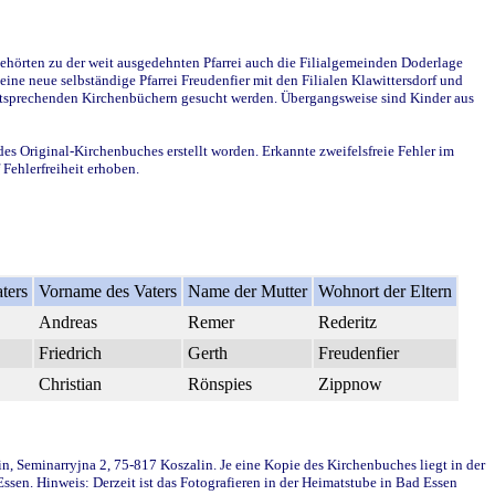
ehörten zu der weit ausgedehnten Pfarrei auch die Filialgemeinden Doderlage
ine neue selbständige Pfarrei Freudenfier mit den Filialen Klawittersdorf und
 entsprechenden Kirchenbüchern gesucht werden. Übergangsweise sind Kinder aus
des Original-Kirchenbuches erstellt worden. Erkannte zweifelsfreie Fehler im
Fehlerfreiheit erhoben.
ters
Vorname des Vaters
Name der Mutter
Wohnort der Eltern
Andreas
Remer
Rederitz
Friedrich
Gerth
Freudenfier
Christian
Rönspies
Zippnow
in, Seminarryjna 2, 75-817 Koszalin. Je eine Kopie des Kirchenbuches liegt in der
en. Hinweis: Derzeit ist das Fotografieren in der Heimatstube in Bad Essen