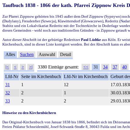
Taufbuch 1838 - 1866 der kath. Pfarrei Zippnow Kreis 
Zur Pfarrei Zippnow gehörten bis 1945 außer dem Dorf Zippnow (Sypnywo) noch d
(Dudylany), Freudenfier (Szwecja), Klawittersdorf (Glowaczewo), Rederitz (Nadarz
Stabitz und ein Lokalvikariat Rederitz mit der Tochterkirche in Doderlage wurd
diesen Gemeinden - wohl noch aus traditionellen Gründen - in Zippnow getauft 
Autor dieser Abschrift ist der gebürtige Rederitzer
Paul Lüdtke
aus Köln. Er weist
Kirchenbuch, sind in dieser Liste korrigiert worden. Bei der Abschrift kann es 
Alles
Suchen
Auswahl
Detail
|<
<
>
>|
3380 Einträge gesamt:
<<
31
34
37
40
Lfd-Nr
Seite im Kirchenbuch
Lfd-Nr im Kirchenbuch
Geburt des
31
1
12
17.03.183
32
2
1
30.03.183
33
2
2
29.03.183
Hinweise zu den Kirchenbüchern
Das Original-Kirchenbuch von Januar 1838 bis 1866, befindet sich im Diözesanarch
Freien Prälatur Schneidemühl, Josef-Schwank-Straße 8, 36043 Fulda und im Archi