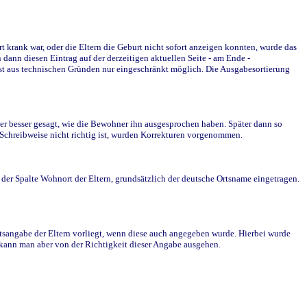
krank war, oder die Eltern die Geburt nicht sofort anzeigen konnten, wurde das
ann diesen Eintrag auf der derzeitigen aktuellen Seite - am Ende -
st aus technischen Gründen nur eingeschränkt möglich. Die Ausgabesortierung
r besser gesagt, wie die Bewohner ihn ausgesprochen haben. Später dann so
e Schreibweise nicht richtig ist, wurden Korrekturen vorgenommen.
r Spalte Wohnort der Eltern, grundsätzlich der deutsche Ortsname eingetragen.
rtsangabe der Eltern vorliegt, wenn diese auch angegeben wurde. Hierbei wurde
d kann man aber von der Richtigkeit dieser Angabe ausgehen.