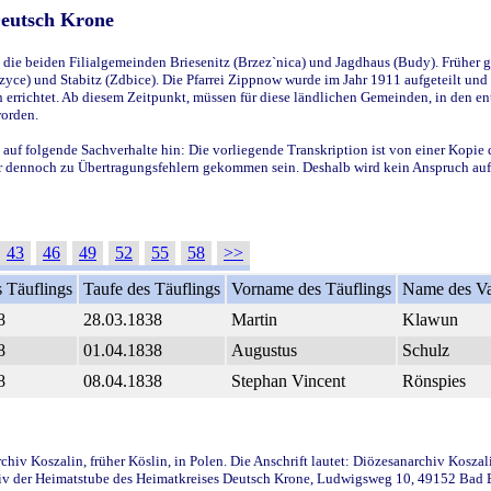
Deutsch Krone
ie beiden Filialgemeinden Briesenitz (Brzez`nica) und Jagdhaus (Budy). Früher g
yce) und Stabitz (Zdbice). Die Pfarrei Zippnow wurde im Jahr 1911 aufgeteilt und e
en errichtet. Ab diesem Zeitpunkt, müssen für diese ländlichen Gemeinden, in den
worden.
 auf folgende Sachverhalte hin: Die vorliegende Transkription ist von einer Kopie 
aber dennoch zu Übertragungsfehlern gekommen sein. Deshalb wird kein Anspruch auf 
43
46
49
52
55
58
>>
 Täuflings
Taufe des Täuflings
Vorname des Täuflings
Name des Va
8
28.03.1838
Martin
Klawun
8
01.04.1838
Augustus
Schulz
8
08.04.1838
Stephan Vincent
Rönspies
iv Koszalin, früher Köslin, in Polen. Die Anschrift lautet: Diözesanarchiv Koszal
v der Heimatstube des Heimatkreises Deutsch Krone, Ludwigsweg 10, 49152 Bad Ess