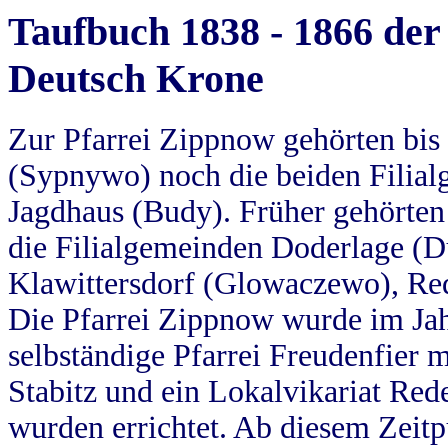
Taufbuch 1838 - 1866 der
Deutsch Krone
Zur Pfarrei Zippnow gehörten bi
(Sypnywo) noch die beiden Filial
Jagdhaus (Budy). Früher gehörten 
die Filialgemeinden Doderlage (D
Klawittersdorf (Glowaczewo), Red
Die Pfarrei Zippnow wurde im Jah
selbständige Pfarrei Freudenfier m
Stabitz und ein Lokalvikariat Red
wurden errichtet. Ab diesem Zeitp