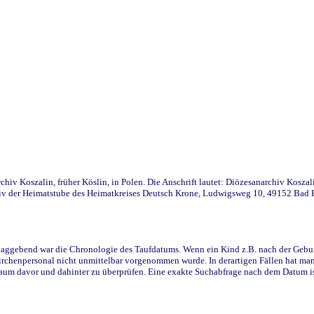
iv Koszalin, früher Köslin, in Polen. Die Anschrift lautet: Diözesanarchiv Koszal
v der Heimatstube des Heimatkreises Deutsch Krone, Ludwigsweg 10, 49152 Bad Ess
ggebend war die Chronologie des Taufdatums. Wenn ein Kind z.B. nach der Geburt 
rchenpersonal nicht unmittelbar vorgenommen wurde. In derartigen Fällen hat man d
raum davor und dahinter zu überprüfen. Eine exakte Suchabfrage nach dem Datum i