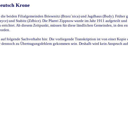
Deutsch Krone
ie beiden Filialgemeinden Briesenitz (Brzez`nica) und Jagdhaus (Budy). Früher g
yce) und Stabitz (Zdbice). Die Pfarrei Zippnow wurde im Jahr 1911 aufgeteilt und e
en errichtet. Ab diesem Zeitpunkt, müssen für diese ländlichen Gemeinden, in den
worden.
 auf folgende Sachverhalte hin: Die vorliegende Transkription ist von einer Kopie 
aber dennoch zu Übertragungsfehlern gekommen sein. Deshalb wird kein Anspruch auf 