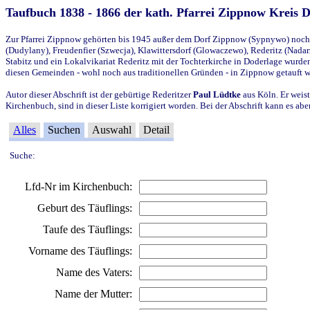
Taufbuch 1838 - 1866 der kath. Pfarrei Zippnow Kreis 
Zur Pfarrei Zippnow gehörten bis 1945 außer dem Dorf Zippnow (Sypnywo) noch d
(Dudylany), Freudenfier (Szwecja), Klawittersdorf (Glowaczewo), Rederitz (Nadarz
Stabitz und ein Lokalvikariat Rederitz mit der Tochterkirche in Doderlage wurd
diesen Gemeinden - wohl noch aus traditionellen Gründen - in Zippnow getauft 
Autor dieser Abschrift ist der gebürtige Rederitzer
Paul Lüdtke
aus Köln. Er weist
Kirchenbuch, sind in dieser Liste korrigiert worden. Bei der Abschrift kann es 
Alles
Suchen
Auswahl
Detail
Suche:
Lfd-Nr im Kirchenbuch:
Geburt des Täuflings:
Taufe des Täuflings:
Vorname des Täuflings:
Name des Vaters:
Name der Mutter: