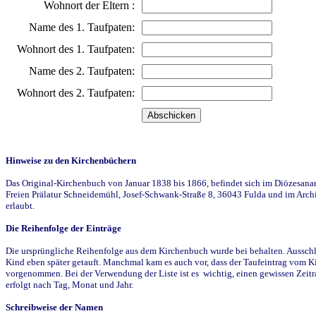
Wohnort der Eltern :
Name des 1. Taufpaten:
Wohnort des 1. Taufpaten:
Name des 2. Taufpaten:
Wohnort des 2. Taufpaten:
Hinweise zu den Kirchenbüchern
Das Original-Kirchenbuch von Januar 1838 bis 1866, befindet sich im Diözesanarch
Freien Prälatur Schneidemühl, Josef-Schwank-Straße 8, 36043 Fulda und im Archi
erlaubt.
Die Reihenfolge der Einträge
Die ursprüngliche Reihenfolge aus dem Kirchenbuch wurde bei behalten. Ausschla
Kind eben später getauft. Manchmal kam es auch vor, dass der Taufeintrag vom Ki
vorgenommen. Bei der Verwendung der Liste ist es wichtig, einen gewissen Zeit
erfolgt nach Tag, Monat und Jahr.
Schreibweise der Namen