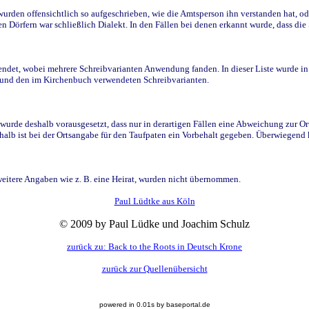
den offensichtlich so aufgeschrieben, wie die Amtsperson ihn verstanden hat, ode
n Dörfern war schließlich Dialekt. In den Fällen bei denen erkannt wurde, dass di
t, wobei mehrere Schreibvarianten Anwendung fanden. In dieser Liste wurde in de
n und den im Kirchenbuch verwendeten Schreibvarianten.
wurde deshalb vorausgesetzt, dass nur in derartigen Fällen eine Abweichung zur O
eshalb ist bei der Ortsangabe für den Taufpaten ein Vorbehalt gegeben. Überwiegen
weitere Angaben wie z. B. eine Heirat, wurden nicht übernommen.
Paul Lüdtke aus Köln
© 2009 by Paul Lüdke und Joachim Schulz
zurück zu: Back to the Roots in Deutsch Krone
zurück zur Quellenübersicht
powered in 0.01s by baseportal.de