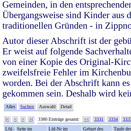
Gemeinden, in den entsprechende
Übergangsweise sind Kinder aus 
traditionellen Gründen - in Zippn
Autor dieser Abschrift ist der geb
Er weist auf folgende Sachverhalte
von einer Kopie des Original-Kirc
zweifelsfreie Fehler im Kirchenbuc
worden. Bei der Abschrift kann e
gekommen sein. Deshalb wird kein
Alles
Suchen
Auswahl
Detail
|<
<
>
>|
3380 Einträge gesamt:
<<
3331
3334
333
Lfd-
Seite im
Lfd-Nr im
Geburt des
Taufe de