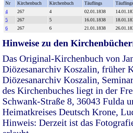
Nr
Kirchenbuch
Kirchenbuch
Täuflings
Täufling
4
267
4
02.01.1838
14.01.18
5
267
5
16.01.1838
18.01.18
6
267
6
21.01.1838
26.01.18
Hinweise zu den Kirchenbücher
Das Original-Kirchenbuch von Jan
Diözesanarchiv Koszalin, früher Kö
Diözesanarchiv Koszalin, Seminar
des Kirchenbuches liegt in der Fr
Schwank-Straße 8, 36043 Fulda u
Heimatkreises Deutsch Krone, Lu
Hinweis: Derzeit ist das Fotograf