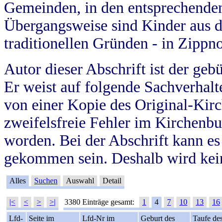
Gemeinden, in den entsprechende
Übergangsweise sind Kinder aus 
traditionellen Gründen - in Zippn
Autor dieser Abschrift ist der geb
Er weist auf folgende Sachverhalte
von einer Kopie des Original-Kirc
zweifelsfreie Fehler im Kirchenbuc
worden. Bei der Abschrift kann e
gekommen sein. Deshalb wird kein
Alles
Suchen
Auswahl
Detail
|<
<
>
>|
3380 Einträge gesamt:
1
4
7
10
13
16
Lfd-
Seite im
Lfd-Nr im
Geburt des
Taufe de