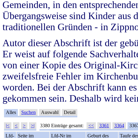
Gemeinden, in den entsprechende
Übergangsweise sind Kinder aus 
traditionellen Gründen - in Zippn
Autor dieser Abschrift ist der geb
Er weist auf folgende Sachverhalte
von einer Kopie des Original-Kirc
zweifelsfreie Fehler im Kirchenbuc
worden. Bei der Abschrift kann e
gekommen sein. Deshalb wird kein
Alles
Suchen
Auswahl
Detail
|<
<
>
>|
3380 Einträge gesamt:
<<
3361
3364
336
Lfd-
Seite im
Lfd-Nr im
Geburt des
Taufe de