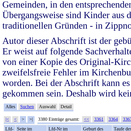
Gemeinden, in den entsprechende
Übergangsweise sind Kinder aus 
traditionellen Gründen - in Zippn
Autor dieser Abschrift ist der geb
Er weist auf folgende Sachverhalte
von einer Kopie des Original-Kirc
zweifelsfreie Fehler im Kirchenbuc
worden. Bei der Abschrift kann e
gekommen sein. Deshalb wird kein
Alles
Suchen
Auswahl
Detail
|<
<
>
>|
3380 Einträge gesamt:
<<
3361
3364
336
Lfd-
Seite im
Lfd-Nr im
Geburt des
Taufe de