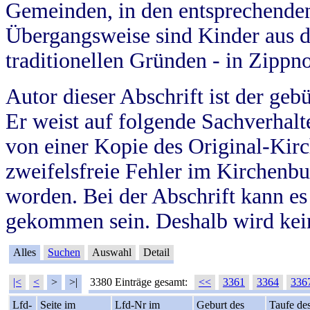
Gemeinden, in den entsprechende
Übergangsweise sind Kinder aus 
traditionellen Gründen - in Zippn
Autor dieser Abschrift ist der geb
Er weist auf folgende Sachverhalte
von einer Kopie des Original-Kirc
zweifelsfreie Fehler im Kirchenbuc
worden. Bei der Abschrift kann e
gekommen sein. Deshalb wird kein
Alles
Suchen
Auswahl
Detail
|<
<
>
>|
3380 Einträge gesamt:
<<
3361
3364
336
Lfd-
Seite im
Lfd-Nr im
Geburt des
Taufe de