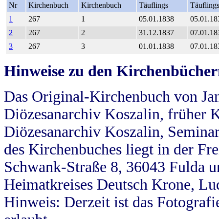
Nr
Kirchenbuch
Kirchenbuch
Täuflings
Täufling
1
267
1
05.01.1838
05.01.18
2
267
2
31.12.1837
07.01.18
3
267
3
01.01.1838
07.01.18
Hinweise zu den Kirchenbücher
Das Original-Kirchenbuch von Jan
Diözesanarchiv Koszalin, früher Kö
Diözesanarchiv Koszalin, Seminar
des Kirchenbuches liegt in der Fr
Schwank-Straße 8, 36043 Fulda u
Heimatkreises Deutsch Krone, Lu
Hinweis: Derzeit ist das Fotograf