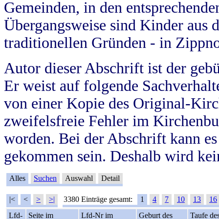
Gemeinden, in den entsprechende
Übergangsweise sind Kinder aus 
traditionellen Gründen - in Zippn
Autor dieser Abschrift ist der geb
Er weist auf folgende Sachverhalte
von einer Kopie des Original-Kirc
zweifelsfreie Fehler im Kirchenbuc
worden. Bei der Abschrift kann e
gekommen sein. Deshalb wird kein
Alles
Suchen
Auswahl
Detail
|<
<
>
>|
3380 Einträge gesamt:
1
4
7
10
13
16
Lfd-
Seite im
Lfd-Nr im
Geburt des
Taufe de