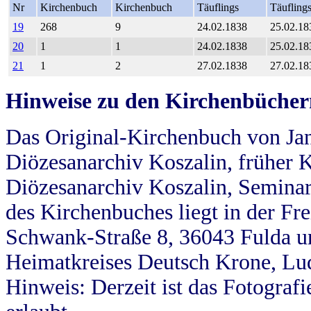
Nr
Kirchenbuch
Kirchenbuch
Täuflings
Täufling
19
268
9
24.02.1838
25.02.18
20
1
1
24.02.1838
25.02.18
21
1
2
27.02.1838
27.02.18
Hinweise zu den Kirchenbücher
Das Original-Kirchenbuch von Jan
Diözesanarchiv Koszalin, früher Kö
Diözesanarchiv Koszalin, Seminar
des Kirchenbuches liegt in der Fr
Schwank-Straße 8, 36043 Fulda u
Heimatkreises Deutsch Krone, Lu
Hinweis: Derzeit ist das Fotograf