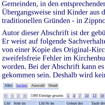
Gemeinden, in den entsprechende
Übergangsweise sind Kinder aus 
traditionellen Gründen - in Zippn
Autor dieser Abschrift ist der geb
Er weist auf folgende Sachverhalte
von einer Kopie des Original-Kirc
zweifelsfreie Fehler im Kirchenbuc
worden. Bei der Abschrift kann e
gekommen sein. Deshalb wird kein
Alles
Suchen
Auswahl
Detail
|<
<
>
>|
3380 Einträge gesamt:
1
4
7
10
13
16
Lfd-
Seite im
Lfd-Nr im
Geburt des
Taufe de