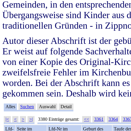
Gemeinden, in den entsprechende
Übergangsweise sind Kinder aus 
traditionellen Gründen - in Zippn
Autor dieser Abschrift ist der geb
Er weist auf folgende Sachverhalte
von einer Kopie des Original-Kirc
zweifelsfreie Fehler im Kirchenbuc
worden. Bei der Abschrift kann e
gekommen sein. Deshalb wird kein
Alles
Suchen
Auswahl
Detail
|<
<
>
>|
3380 Einträge gesamt:
<<
3361
3364
336
Lfd-
Seite im
Lfd-Nr im
Geburt des
Taufe de