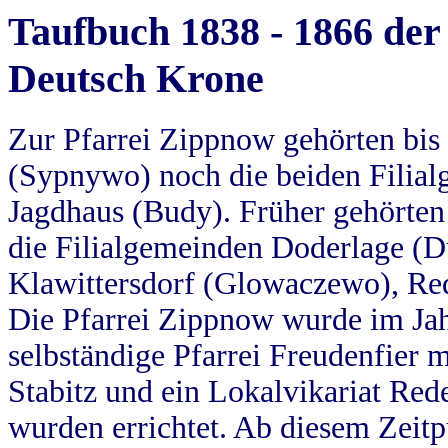
Taufbuch 1838 - 1866 der
Deutsch Krone
Zur Pfarrei Zippnow gehörten bi
(Sypnywo) noch die beiden Filial
Jagdhaus (Budy). Früher gehörten 
die Filialgemeinden Doderlage (D
Klawittersdorf (Glowaczewo), Red
Die Pfarrei Zippnow wurde im Jah
selbständige Pfarrei Freudenfier m
Stabitz und ein Lokalvikariat Red
wurden errichtet. Ab diesem Zeitp